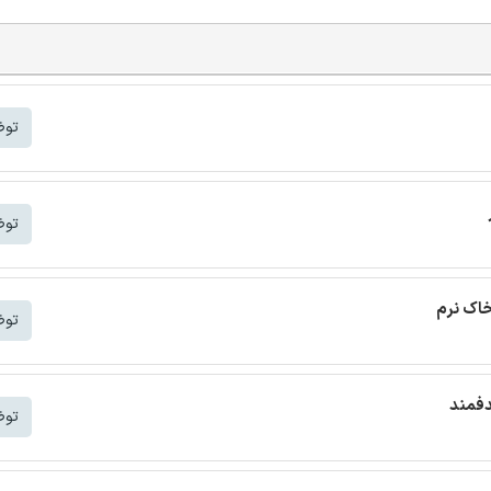
توض
توض
خاک نرم
توض
دفمند
توض