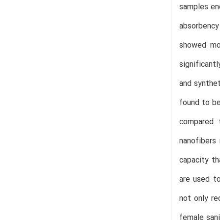
samples en
absorbency
showed mor
significant
and synthet
found to be
compared 
nanofibers 
capacity th
are used to
not only re
female sani