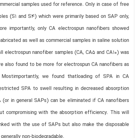
mercial samples used for reference. Only in case of free
ples (S1 and S4) which were primarily based on SAP only,
re importantly, only CA electrospun nanofibers showed
fabricated as well as commercial samples in saline solution
r all electrospun nanofiber samples (CA, CA5 and CA10) was
re also found to be more for electrospun CA nanofibers as
 Mostimportantly, we found thatloading of SPA in CA
estricted SPA to swell resulting in decreased absorption
A (or in general SAPs) can be eliminated if CA nanofibers
ut compromising with the absorption efficiency. This will
linked with the use of SAPs but also make the disposable
 generally non-biodegradable.