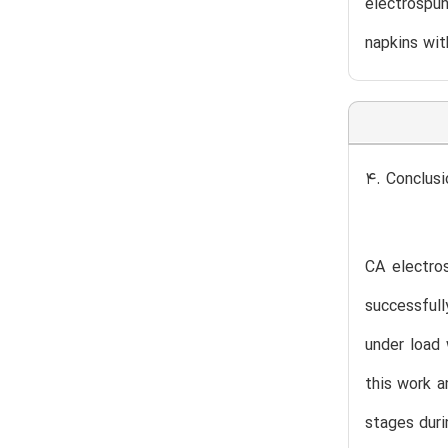
electrospu
napkins wit
4. Conclusi
CA electros
successfull
under load 
this work a
stages duri