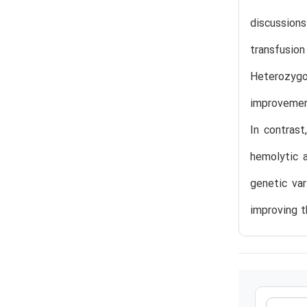
discussion
transfusio
Heterozygo
improvement
In contras
hemolytic a
genetic var
improving t