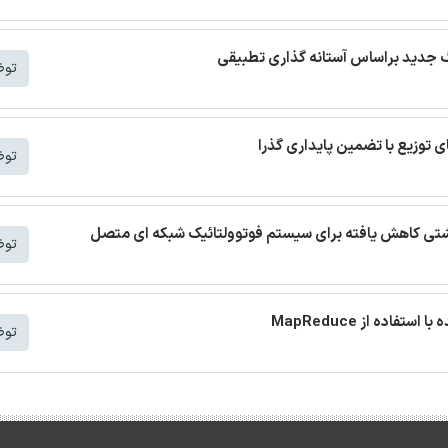
توض
توض
 نشتی کاهش یافته برای سیستم فوتوولتائیک شبکه ای متصل
توض
توض