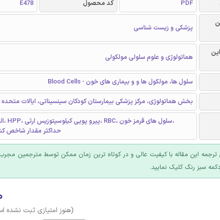
PDF
کد محصول
E478
ن
پزشکی و زیست شناسی
این
هماتولوژی و علوم سلولی مولکولی
سلول ها، مولکول ها و و بیماری های خون - Blood Cells
بخش هماتولوژی، مرکز پزشکی بیمارستان کودکان سینسیناتی، ایالات متحده آ
Elmax، حداکثر مقدار شاخص 
ترجمه این مقاله با کیفیت عالی و در کوتاه ترین زمان ممکن توسط مترجمین مجرب 
کمه سبز رنگ کلیک نمایید.
۰
(هنوز امتیازی ثبت نشده ا