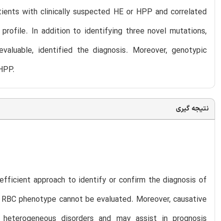
tients with clinically suspected HE or HPP and correlated
rofile. In addition to identifying three novel mutations,
luable, identified the diagnosis. Moreover, genotypic
/HPP.
نتیجه گیری
fficient approach to identify or confirm the diagnosis of
e RBC phenotype cannot be evaluated. Moreover, causative
e heterogeneous disorders and may assist in prognosis