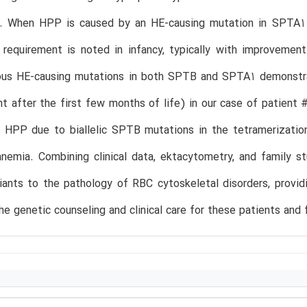
s. When HPP is caused by an HE-causing mutation in SPTA1 in
n requirement is noted in infancy, typically with improveme
us HE-causing mutations in both SPTB and SPTA1 demonstrate
 after the first few months of life) in our case of patient #1
t, HPP due to biallelic SPTB mutations in the tetramerizati
nemia. Combining clinical data, ektacytometry, and family s
iants to the pathology of RBC cytoskeletal disorders, provid
he genetic counseling and clinical care for these patients and 