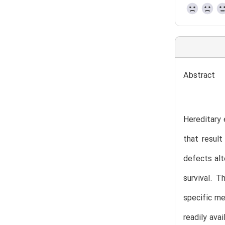
Abstract
Hereditary 
that result
defects alt
survival. T
specific me
readily ava