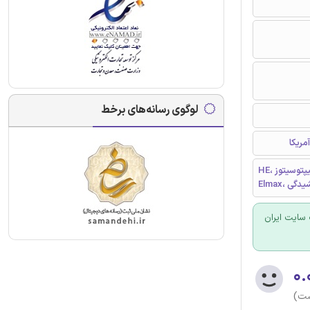
لوگوی رسانه‌های برخط
مریکا
HE، الیپتوسیتوز، HPP، پیرو پویی کیلوسیتوزیس ارثی، RBC، سلول های قرمز خون،
کشیدگی
سایت ایران
۰.
ست)