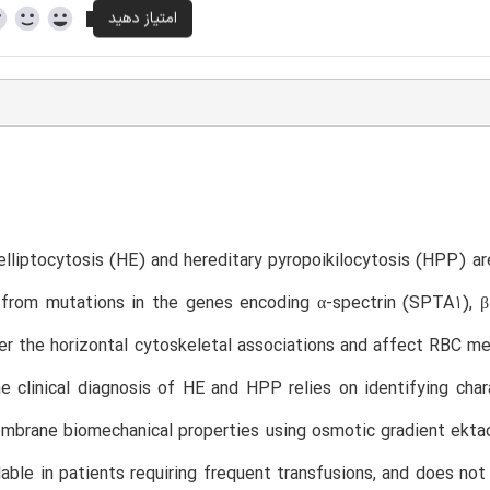
elliptocytosis (HE) and hereditary pyropoikilocytosis (HPP) 
 from mutations in the genes encoding α-spectrin (SPTA1), β
er the horizontal cytoskeletal associations and affect RBC m
he clinical diagnosis of HE and HPP relies on identifying ch
mbrane biomechanical properties using osmotic gradient ekta
ilable in patients requiring frequent transfusions, and does no