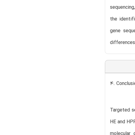
sequencing,
the identif
gene seque
differences
4. Conclusi
Targeted se
HE and HPP,
molecular 