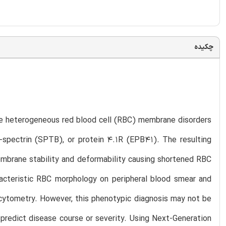
چکیده
are heterogeneous red blood cell (RBC) membrane disorders
-spectrin (SPTB), or protein 4.1R (EPB41). The resulting
embrane stability and deformability causing shortened RBC
aracteristic RBC morphology on peripheral blood smear and
cytometry. However, this phenotypic diagnosis may not be
t predict disease course or severity. Using Next-Generation