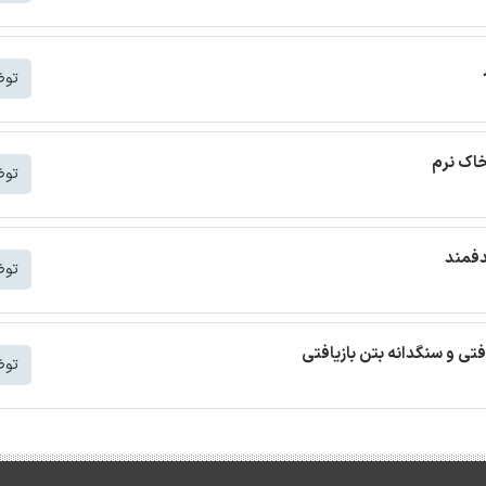
توض
خاک نرم
توض
دفمند
توض
افتی و سنگدانه بتن بازیافتی
توض