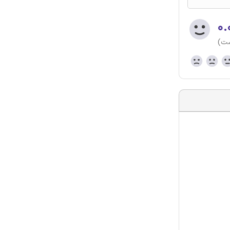
۰.
ست)