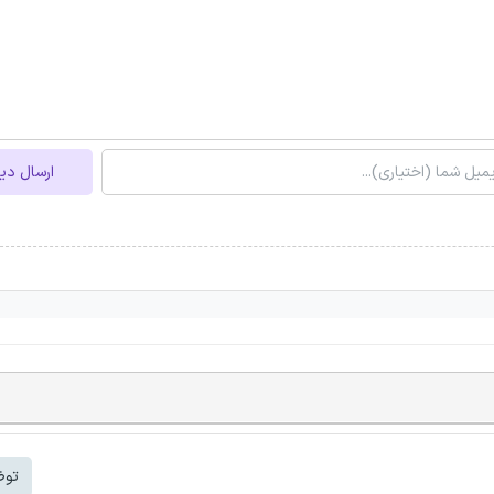
ارسال دی
توض