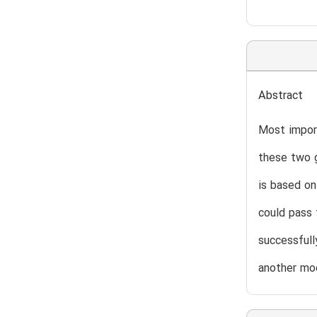
Abstract
Most import
these two g
is based on
could pass 
successfull
another mod