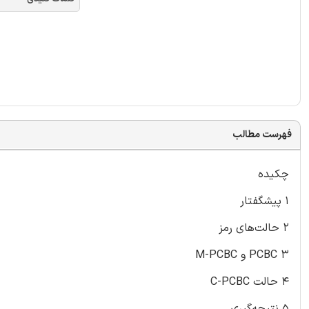
فهرست مطالب
چکیده
۱ پیشگفتار
۲ حالت‌های رمز
۳ PCBC و M-PCBC
۴ حالت C-PCBC
۵ نتیجه‌گیری