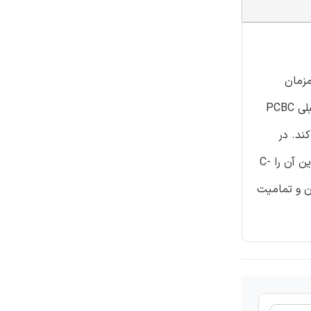
مزمان
حاصل کند. بنابراین، در این مقاله، یک حالت رمز نوین برای حل این طرح ارائه می‌شود. حالت جدیدا پیشنهاد شده بر اساس یک کار قبلی PCBC
ند. در
الگوریتم ما، با افزودن یک عملیات دیگر XOR با یک شمارنده برای این حالت، ما به طور موفقی آسیب‌پذیری PCBC را حل می‌کنیم بنابراین آن را C-
دوی محرمانه بودن و تمامیت