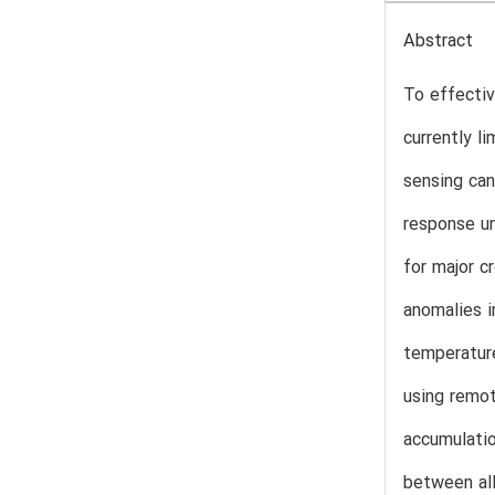
Abstract
To effectiv
currently l
sensing can
response un
for major c
anomalies i
temperature
using remot
accumulatio
between all