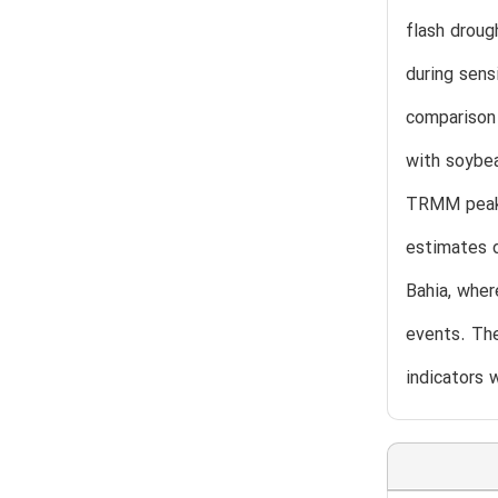
flash droug
during sens
comparison 
with soybea
TRMM peak c
estimates d
Bahia, wher
events. The
indicators 