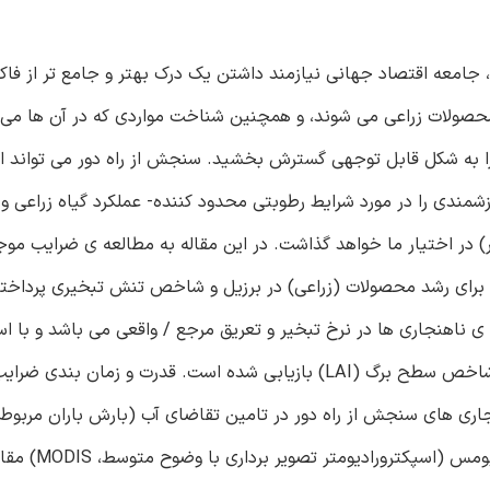
جامعه اقتصاد جهانی نیازمند داشتن یک درک بهتر و جامع تر از فاکت
صولات زراعی می شوند، و همچنین شناخت مواردی که در آن ها می ت
 به شکل قابل توجهی گسترش بخشید. سنجش از راه دور می تواند اط
ارزشمندی را در مورد شرایط رطوبتی محدود کننده- عملکرد گیاه زراعی 
 در اختیار ما خواهد گذاشت. در این مقاله به مطالعه ی ضرایب موج
آوردهای عملکردی گیاه برای رشد محصولات (زراعی) در برزیل و شاخص تنش تبخیری پر
ناهنجاری ها در نرخ تبخیر و تعریق مرجع / واقعی می باشد و با است
داده های سنجش از راه دور مربوط به دمای سطح زمین (LST) شاخص سطح برگ (LAI) بازیابی شده است. قدرت و زمان بن
ستفاده از ناهنجاری های سنجش از راه دور در تامین تقاضای آب (بارش باران مربو
نقشه کشی یا پهنه بندی بارش های استوایی 