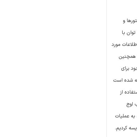
ورها و
وان با
لاعات مورد
و همچنین
ود برای
داخته شده است
فاده از
دی ضرایب اوج
ط به عملیات
TRMM) و تجمع بیومس (اسپکترورادیومتر تصویر برداری با وضوح متوسط، MODIS) مقایسه کردیم.