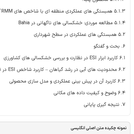
5.1.3 همبستگی های عملکردی منطقه ای با شاخص های LAI’، TRMM’ و ESI
5.1.4 مطالعه موردی: خشکسالی های ناگهانی در Bahia
5.2 همبستگی های عملکردی در سطح شهرداری
6. بحث و گفتگو
6.1 کاربرد ابزار ESI در نظارت و بررسی خشکسالی های کشاورزی
6.2 محدودیت های آبی در رشد گیاهان – کاربرد شاخص ESI در تحلیل شکاف های عملکردی
6.3 کاربرد آن در پیش بینی عملکردی و مدل سازی محصولی
6.4 وضوح و کیفیت داده های مکانی
7. نتیجه گیری پایانی
نمونه چکیده متن اصلی انگلیسی