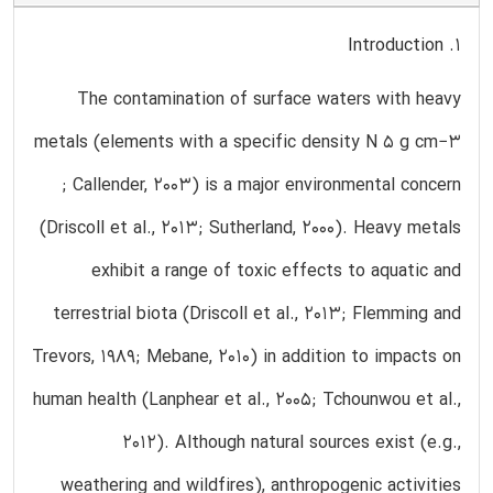
1. Introduction
The contamination of surface waters with heavy
metals (elements with a specific density N 5 g cm−3
; Callender, 2003) is a major environmental concern
(Driscoll et al., 2013; Sutherland, 2000). Heavy metals
exhibit a range of toxic effects to aquatic and
terrestrial biota (Driscoll et al., 2013; Flemming and
Trevors, 1989; Mebane, 2010) in addition to impacts on
human health (Lanphear et al., 2005; Tchounwou et al.,
2012). Although natural sources exist (e.g.,
weathering and wildfires), anthropogenic activities