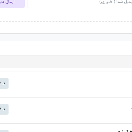
ارسال دی
توض
توض