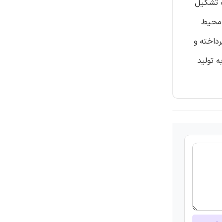
ت تشکیل
 محیط
رداخته و
 تولید