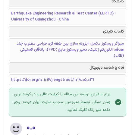
دانشگاه
Earthquake Engineering Research & Test Center (EERTC) -
University of Guangzhou - China
کلمات کلیدی
میراگر ویسکوز مکمل، ایزوله سازی بین طبقه ای، طراحی مطلوب چند
هدفه، الگوریتم ژنتیک، دمپر ویسکوز مایع (FVD)، یاتاقان لاستیکی
(LRB)
doi یا شناسه دیجیتال
https://doi.org/10.1016/j.engstruct.2018.05.031
برای سفارش ترجمه این مقاله با کیفیت عالی و در کوتاه ترین
زمان ممکن توسط مترجمین مجرب سایت ایران عرضه؛ روی
دکمه سبز رنگ کلیک نمایید.
۰.۰