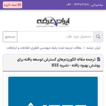
پشتیبانی:
۴۲۲۷۳۷۸۱ - ۰۴۱
سبد خرید
جستجو
ایران عرضه
مقالات ترجمه شده رشته مهندسی فناوری اطلاعات و ارتباطات (ICT)
ترجمه مقاله الگوریتم‌های گسترش توسعه یافته برای
پوشش بهبود یافته - نشریه IEEE