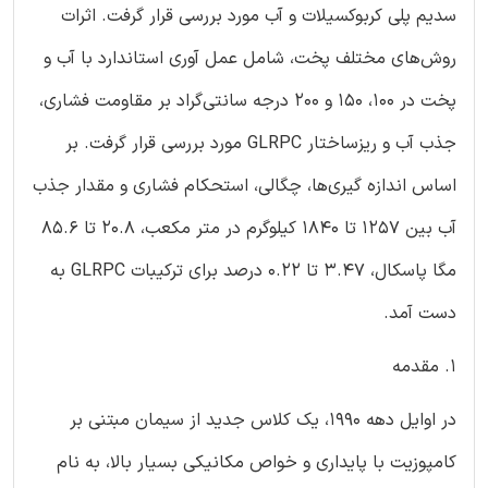
سدیم پلی کربوکسیلات و آب مورد بررسی قرار گرفت. اثرات
روش‌های مختلف پخت، شامل عمل آوری استاندارد با آب و
پخت در 100، 150 و 200 درجه سانتی‌گراد بر مقاومت فشاری،
جذب آب و ریزساختار GLRPC مورد بررسی قرار گرفت. بر
اساس اندازه گیری‌ها، چگالی، استحکام فشاری و مقدار جذب
آب بین 1257 تا 1840 کیلوگرم در متر مکعب، 20.8 تا 85.6
مگا پاسکال، 3.47 تا 0.22 درصد برای ترکیبات GLRPC به
دست آمد.
1. مقدمه
در اوایل دهه 1990، یک کلاس جدید از سیمان مبتنی بر
کامپوزیت با پایداری و خواص مکانیکی بسیار بالا، به نام