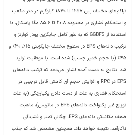
تراکم‌های مختلف بین 1257 تا 1840 کیلوگرم در متر مکعب
و استحکام فشاری در محدوده 20.8 تا 85.6 مگا پاسکال، با
استفاده از GGBFS که به طور کامل جایگزین پودر کوارتز و
ترکیب دانه‌های EPS در سطوح مختلف جایگزینی 15٪، 30٪ و
45٪ (با حجم خمیر چسب) شده است، با موفقیت تولید
شد. نتایج به دست آمده نشان می‌دهد که ترکیب دانه‌های
EPS در RPC و افزایش حجم آن کاهش قابل توجهی در
استحکام فشاری به علت از دست دادن یکپارچگی (به علت
توزیع غیر یکنواخت دانه‌های EPS در ماتریس)، ماهیت
ضعف مکانیکی دانه‌های EPS، چگالی کمتر و فشردگی
ناکارآمد، نتیجه خواهد داد. همچنین مشخص شد که جذب