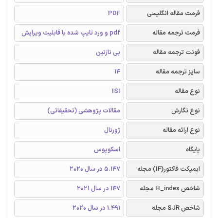
فرمت مقاله انگلیسی
PDF
فرمت ترجمه مقاله
pdf و ورد تایپ شده با قابلیت ویرایش
فونت ترجمه مقاله
بی نازنین
سایز ترجمه مقاله
14
نوع مقاله
ISI
نوع نگارش
مقالات پژوهشی (تحقیقاتی)
نوع ارائه مقاله
ژورنال
پایگاه
اسکوپوس
ایمپکت فاکتور(IF) مجله
5.147 در سال 2020
شاخص H_index مجله
147 در سال 2021
شاخص SJR مجله
1.491 در سال 2020