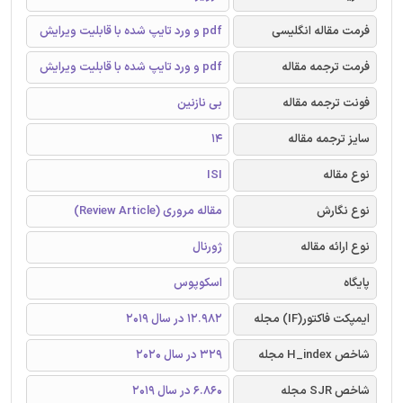
فرمت مقاله انگلیسی
pdf و ورد تایپ شده با قابلیت ویرایش
فرمت ترجمه مقاله
pdf و ورد تایپ شده با قابلیت ویرایش
فونت ترجمه مقاله
بی نازنین
سایز ترجمه مقاله
14
نوع مقاله
ISI
نوع نگارش
مقاله مروری (Review Article)
نوع ارائه مقاله
ژورنال
پایگاه
اسکوپوس
ایمپکت فاکتور(IF) مجله
12.982 در سال 2019
شاخص H_index مجله
329 در سال 2020
شاخص SJR مجله
6.860 در سال 2019