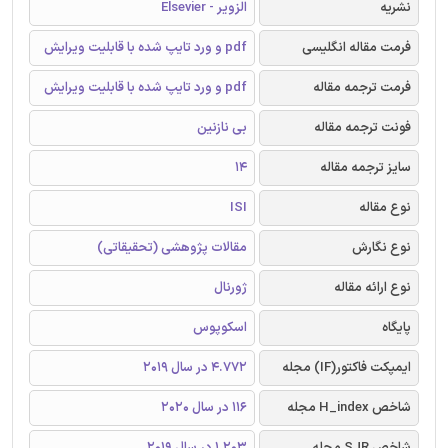
نشریه
الزویر - Elsevier
فرمت مقاله انگلیسی
pdf و ورد تایپ شده با قابلیت ویرایش
فرمت ترجمه مقاله
pdf و ورد تایپ شده با قابلیت ویرایش
فونت ترجمه مقاله
بی نازنین
سایز ترجمه مقاله
14
نوع مقاله
ISI
نوع نگارش
مقالات پژوهشی (تحقیقاتی)
نوع ارائه مقاله
ژورنال
پایگاه
اسکوپوس
ایمپکت فاکتور(IF) مجله
4.772 در سال 2019
شاخص H_index مجله
116 در سال 2020
شاخص SJR مجله
1.203 در سال 2019