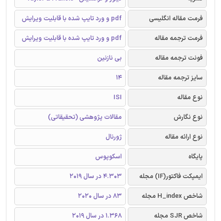
فرمت مقاله انگلیسی
pdf و ورد تایپ شده با قابلیت ویرایش
فرمت ترجمه مقاله
pdf و ورد تایپ شده با قابلیت ویرایش
فونت ترجمه مقاله
بی نازنین
سایز ترجمه مقاله
14
نوع مقاله
ISI
نوع نگارش
مقالات پژوهشی (تحقیقاتی)
نوع ارائه مقاله
ژورنال
پایگاه
اسکوپوس
ایمپکت فاکتور(IF) مجله
4.303 در سال 2019
شاخص H_index مجله
83 در سال 2020
شاخص SJR مجله
1.368 در سال 2019