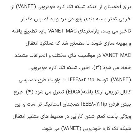
برای اطمینان از اینکه شبکه تک کاره خودرویی (VANET) از
خرابی کمتر بسته بندی رنج می برد و به کمترین مقدار
تاخیر می رسد، پارامترهای VANET MAC باید تطبیق یافته
و بهینه سازی شوند تا مطمئن شد که عملکرد انتقال
VANET MAC در موقعیت های مختلف و انحرافات متعدد
حفظ می شود (3). اخیرا، شبکه تک کاره خودرویی
(VANET) توسط IEEE802.11p با اولویت طرح دسترسی
کانال توزیعی ارتقا یافته(EDCA) کنترل می شود (4). طرح
پیش فرض IEEE802.11p همچنان استاتیک تر است و این
ویژگی باعث کمتر شدن کارایی در محیط های متغیر انتقال
شبکه تک کاره خودرویی (VANET) می شود.