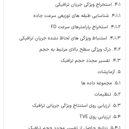
4،1. استخراج ویژگی جریان ترافیکی
4،1،1. شناسایی طبقه های توزیعی سرعت جاده
4،1،2. استخراج پارامترهای سرعت FD
4،1،3. استنباط ویژگی های لحاظ نشده جریان ترافیکی
4،2. درک ویژگی سطح بالای مرتبط به حجم
4،3. تفسیر مجدد حجم ترافیک
5. آزمایشات
5،1. مجموعه داده ها
5،2. تنظیمات
5،3. ارزیابی روی استنتاج ویژگی جریانی ترافیک
5،4. ارزیابی روی TVE
5،4،1. نتایج حاصل از تفسیر مجدد حجم ترافیک