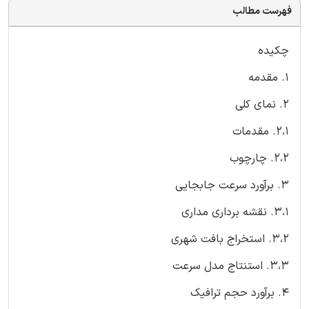
فهرست مطالب
چکیده
1. مقدمه
2. نمای کلی
2،1. مقدمات
2،2. چارچوب
3. برآورد سرعت جابجایی
3،1. نقشه برداری مداری
3،2. استخراج بافت شهری
3،3. استنتاج مدل سرعت
4. برآورد حجم ترافیک