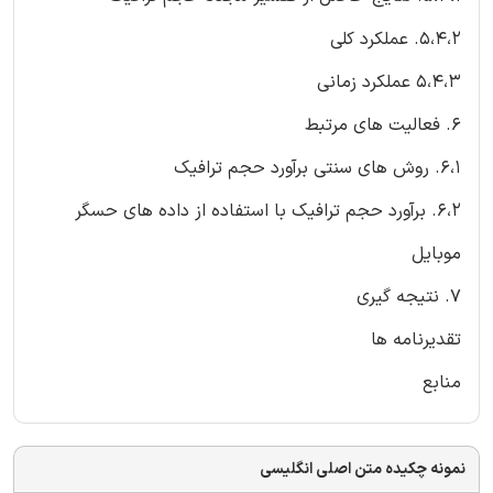
5،4،2. عملکرد کلی
5،4،3 عملکرد زمانی
6. فعالیت های مرتبط
6،1. روش های سنتی برآورد حجم ترافیک
6،2. برآورد حجم ترافیک با استفاده از داده های حسگر
موبایل
7. نتیجه گیری
تقدیرنامه ها
منابع
نمونه چکیده متن اصلی انگلیسی