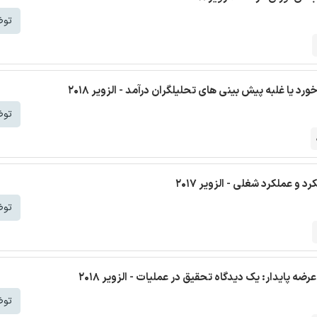
توض
 یا غلبه پیش بینی های تحلیلگران درآمد - الزویر 2018
توض
و عملکرد شغلی - الزویر 2017
توض
ه پایدار: یک دیدگاه تحقیق در عملیات - الزویر 2018
توض