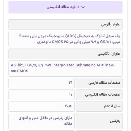
دانلود مقاله انگلیسی
عنوان فارسی
یک مبدل آنالوگ به دیجیتال (ADC) سابرنجینگ درون یابی شده 6
بیتی، GS/s 1 و 9.9 میلی واتی در CMOS 65 نانومتری
عنوان انگلیسی
A 6-bit, 1-GS/s, 9.9-mW, Interpolated Subranging ADC in 65-
nm CMOS
صفحات مقاله فارسی
21
صفحات مقاله انگلیسی
10
سال انتشار
2014
دارای رفرنس در داخل متن و انتهای
رفرنس
مقاله