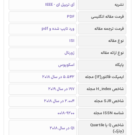
نشریه
آی تریپل ای - IEEE
فرمت مقاله انگلیسی
PDF
فرمت ترجمه مقاله
ورد تایپ شده و pdf
نوع مقاله
ISI
نوع ارائه مقاله
ژورنال
پایگاه
اسکوپوس
ایمپکت فاکتور(IF) مجله
5.542 در سال 2018
شاخص H_index مجله
197 در سال 2019
شاخص SJR مجله
2.004 در سال 2018
شناسه ISSN مجله
0018-9200
شاخص Q یا Quartile
Q1 در سال 2018
(چارک)