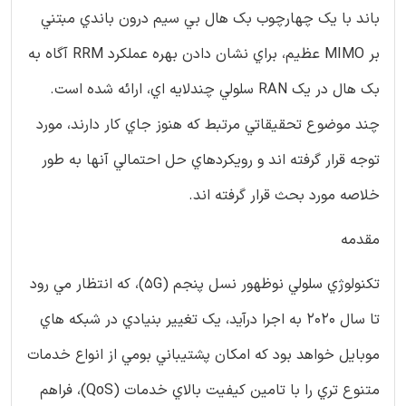
باند با يک چهارچوب بک هال بي سيم درون باندي مبتني
بر MIMO عظيم، براي نشان دادن بهره عملکرد RRM آگاه به
بک هال در يک RAN سلولي چندلايه اي، ارائه شده است.
چند موضوع تحقيقاتي مرتبط که هنوز جاي کار دارند، مورد
توجه قرار گرفته اند و رويکردهاي حل احتمالي آنها به طور
خلاصه مورد بحث قرار گرفته اند.
مقدمه
تکنولوژي سلولي نوظهور نسل پنجم (5G)، که انتظار مي رود
تا سال 2020 به اجرا درآيد، يک تغيير بنيادي در شبکه هاي
موبايل خواهد بود که امکان پشتيباني بومي از انواع خدمات
متنوع تري را با تامين کيفيت بالاي خدمات (QoS)، فراهم