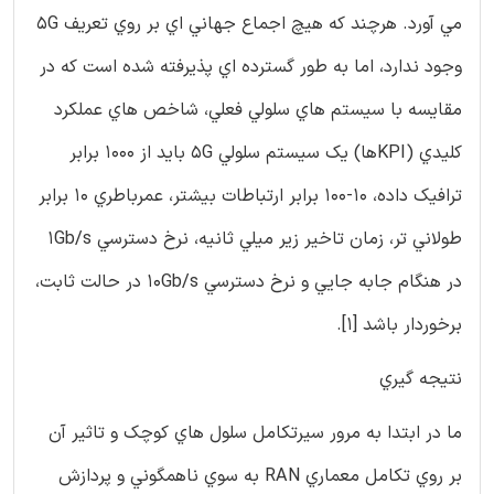
مي آورد. هرچند که هيچ اجماع جهاني اي بر روي تعريف 5G
وجود ندارد، اما به طور گسترده اي پذيرفته شده است که در
مقايسه با سيستم هاي سلولي فعلي، شاخص هاي عملکرد
کليدي (KPIها) يک سيستم سلولي 5G بايد از 1000 برابر
ترافيک داده، 10-100 برابر ارتباطات بيشتر، عمرباطري 10 برابر
طولاني تر، زمان تاخير زير ميلي ثانيه، نرخ دسترسي 1Gb/s
در هنگام جابه جايي و نرخ دسترسي 10Gb/s در حالت ثابت،
برخوردار باشد [1].
نتيجه گيري
ما در ابتدا به مرور سيرتکامل سلول هاي کوچک و تاثير آن
بر روي تکامل معماري RAN به سوي ناهمگوني و پردازش