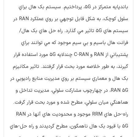
باندپايه متمرکز در 5G، پرداختيم. سيستم بک هال براي
سلول کوچک، به شکل قابل توجهي بر روي عملکرد RAN در
سيستم هاي 5G تاثير مي گذارد. راه حل هاي بک هال/
فرانت هال باسيم و بي سيم موجود که مي توانند براي
پشتيباني از RAN و C-RAN چندلايه 5G مورد استفاده قرار
گيرند، به طور خلاصه مورد بحث قرار گرفتند. تاثير مکانيزم
بک هال و معماري سيستم بر روي مديريت منابع راديويي در
RAN 5G، در چهارچوب مشارکت سلولي، مديريت تداخل و
هماهنگي ميان سلولي، مطرح شده و مورد بحث قرار گرفت.
راه-حل هاي RRM موجود و محدوديت هاي آنها در RAN
5G با قيود بک هال ناهمگون، مطرح گرديدند و راه حل-هاي