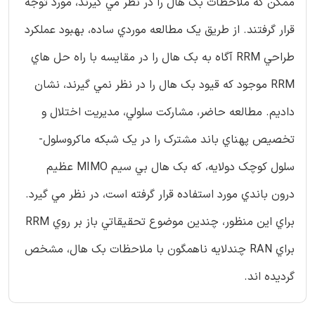
ممکن که ملاحظات بک هال را در نظر مي گيرند، مورد توجه
قرار گرفتند. از طريق يک مطالعه موردي ساده، بهبود عملکرد
طراحي RRM آگاه به بک هال را در مقايسه با راه حل هاي
RRM موجود که قيود بک هال را در نظر نمي گيرند، نشان
داديم. مطالعه حاضر، مشارکت سلولي، مديريت اختلال و
تخصيص پهناي باند مشترک را در يک شبکه ماکروسلول-
سلول کوچک دولايه، که بک هال بي سيم MIMO عظيم
درون باندي مورد استفاده قرار گرفته است، در نظر مي گيرد.
براي اين منظور، چندين موضوع تحقيقاتي باز بر روي RRM
براي RAN چندلايه ناهمگون با ملاحظات بک هال، مشخص
گرديده اند.