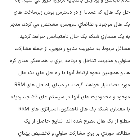
عدم تجانس و پردازش باندپايه مرکزي، مرور مي کنيم. راه
حل بک هال، که عمدتا از در دسترس بودن زيرساخت هاي
بک هال موجود و تقاضاي سرويس، مشخص مي گردد، منجر
به يک معماري شبکه بک حال نامتجانس خواهد گرديد.
مسائل مربوط به مديريت منابع راديويي، از جمله مشارکت
سلولي و مديريت تداخل و برنامه ريزي با هماهنگي ميان گره
ها، و همچنين نحوه ارتباط آنها با راه حل هاي بک هال
مورد بحث قرار خواهند گرفت. بر مبناي راه حل هاي RRM
موجود و محدوديت هاي آنها در سيستم هاي 5G چندرديفه
با معماري شبکه بک هال ناهمگون، استراتژي هاي RRM
مطلع از بک هال مطرح شده اند. نتايج حاصل از يک
مطالعه موردي بر روي مشارکت سلولي و تخصيص پهناي