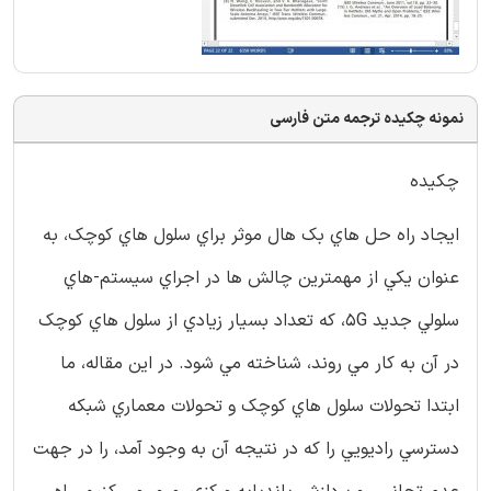
نمونه چکیده ترجمه متن فارسی
چکيده
ايجاد راه حل هاي بک هال موثر براي سلول هاي کوچک، به
عنوان يکي از مهمترين چالش ها در اجراي سيستم-هاي
سلولي جديد 5G، که تعداد بسيار زيادي از سلول هاي کوچک
در آن به کار مي روند، شناخته مي شود. در اين مقاله، ما
ابتدا تحولات سلول هاي کوچک و تحولات معماري شبکه
دسترسي راديويي را که در نتيجه آن به وجود آمد، را در جهت