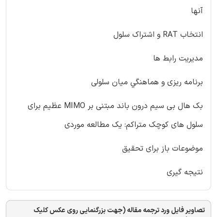
آنها
انتخاب RAT و اشتراک سلول
مديريت رابط ها
برنامه ريزی و هماهنگي ميان سلولی
بک هال بی سيم درون باند مبتنی بر MIMO عظيم برای
سلول های کوچک متراکم: يک مطالعه موردی
موضوعات باز برای تحقيق
نتيجه گيری
تصاویر فایل ورد ترجمه مقاله (جهت بزرگنمایی روی عکس کلیک