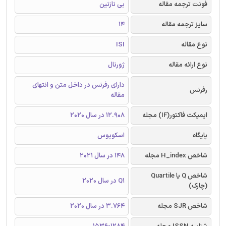
فونت ترجمه مقاله
بی نازنین
سایز ترجمه مقاله
14
نوع مقاله
ISI
نوع ارائه مقاله
ژورنال
دارای رفرنس در داخل متن و انتهای
رفرنس
مقاله
ایمپکت فاکتور(IF) مجله
12.908 در سال 2020
پایگاه
اسکوپوس
شاخص H_index مجله
148 در سال 2021
شاخص Q یا Quartile
Q1 در سال 2020
(چارک)
شاخص SJR مجله
3.764 در سال 2020