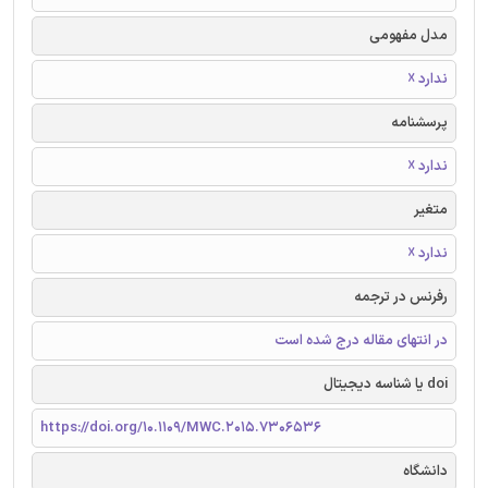
مدل مفهومی
ندارد ☓
پرسشنامه
ندارد ☓
متغیر
ندارد ☓
رفرنس در ترجمه
در انتهای مقاله درج شده است
doi یا شناسه دیجیتال
https://doi.org/10.1109/MWC.2015.7306536
دانشگاه