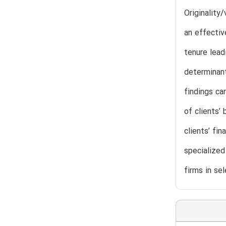
Originality
an effectiv
tenure lead
determinant
findings ca
of clients’
clients’ fi
specialized
firms in se