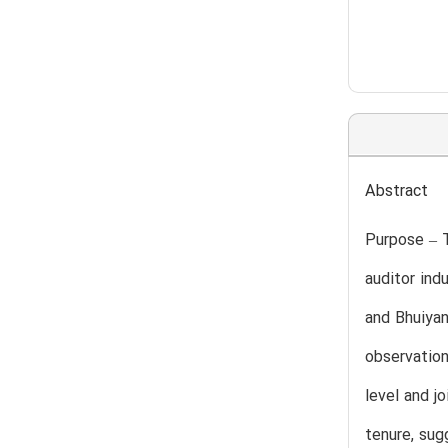
Abstract
Purpose – T
auditor ind
and Bhuiyan
observation
level and j
tenure, sug