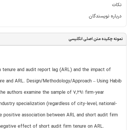
نکات
درباره نویسندگان
نمونه چکیده متن اصلی انگلیسی
 tenure and audit report lag (ARL) and the impact of
tenure and ARL. Design/Methodology/Approach – Using Habib
 the authors examine the sample of 7,291 firm-year
dustry specialization (regardless of city-level, national-
the positive association between ARL and short audit firm
negative effect of short audit firm tenure on ARL.