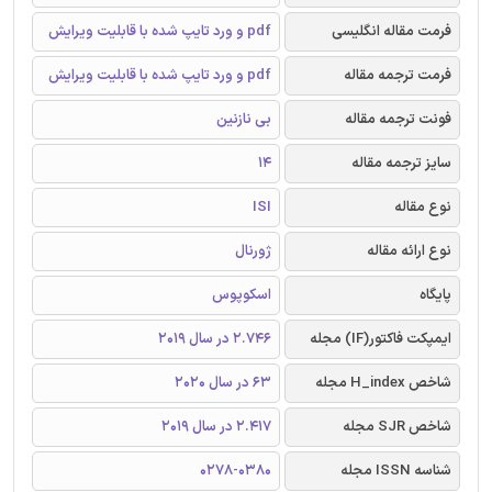
فرمت مقاله انگلیسی
pdf و ورد تایپ شده با قابلیت ویرایش
فرمت ترجمه مقاله
pdf و ورد تایپ شده با قابلیت ویرایش
فونت ترجمه مقاله
بی نازنین
سایز ترجمه مقاله
14
نوع مقاله
ISI
نوع ارائه مقاله
ژورنال
پایگاه
اسکوپوس
ایمپکت فاکتور(IF) مجله
2.746 در سال 2019
شاخص H_index مجله
63 در سال 2020
شاخص SJR مجله
2.417 در سال 2019
شناسه ISSN مجله
0278-0380