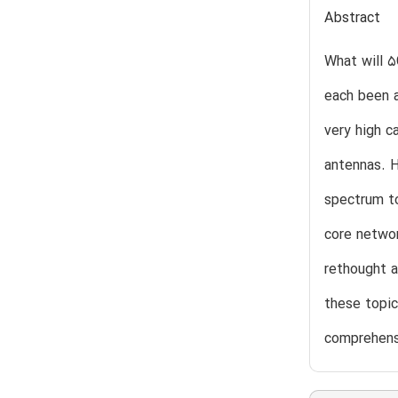
Abstract
What will 5
each been a
very high c
antennas. H
spectrum to
core networ
rethought a
these topic
comprehensi