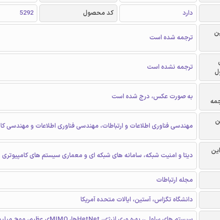
دارد
کد محصول
5292
ن
ترجمه شده است
ترجمه نشده است
ل
به صورت عکس، درج شده است
جمه
ن
مهندسی فناوری اطلاعات و ارتباطات، مهندسی فناوری اطلاعات و مهندسی کام
این
دیتا و امنیت شبکه، سامانه های شبکه ای و معماری سیستم های کامپیوتری
مجله ارتباطات
دانشگاه تگزاس، آستین، ایالات متحده آمریکا
سیستم های سلولی، بهره وری انرژی، HetNetها، IMO