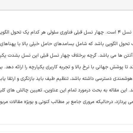
نسل 5 چه خواهد بود؟ آنچه که نخواهد بود پیشرفت افزایشی در نسل 4 است. چهار نسل قبلی فناوری سلولی هر کدام یک تح
سازگاری عقبرو را شکسته اند. درواقع، نسل 5 باید یک تحول الگویی باشد که شامل بسامدهای حامل خیلی بالا با پ
از آنتن ها می باشد. گرچه برخلاف چهار نسل قبلی این نسل بشدت یکپ
ل 5 را با LTE و وایفای گره می زند تا پوشش جهانی با نرخ بالا و تجربه کاربری یکپارچه را ارائه دهد.
وشمندی دسترسی داشته باشد، تنظیم طیف باید بازنگری و ارتقا یابد،
. این مقاله به بحث درمورد تمام این عناوین، تعیین چالش های کلی
یقات آینده و فعالیت های مقدماتی استاندارد سازی نسل 5 می پردازد، درحالیکه مروری جامع بر مطالب کنونی و بویژه مقالا