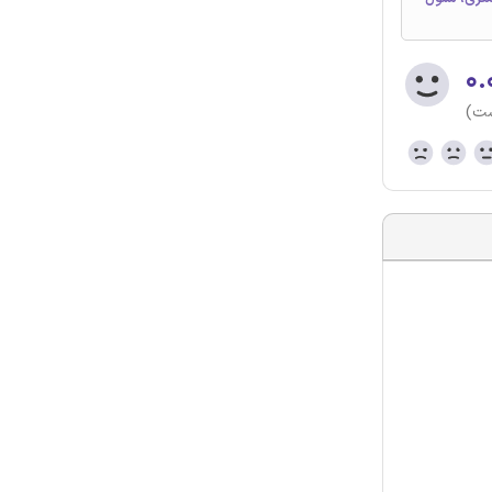
۰.
ست)