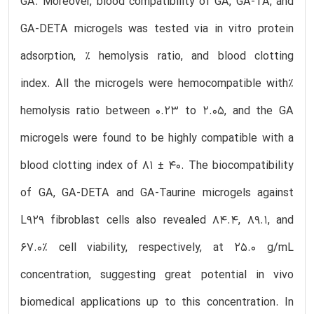
GA. Moreover, blood compatibility of GA, GA-TA, and
GA-DETA microgels was tested via in vitro protein
adsorption, % hemolysis ratio, and blood clotting
index. All the microgels were hemocompatible with%
hemolysis ratio between 0.23 to 2.05, and the GA
microgels were found to be highly compatible with a
blood clotting index of 81 ± 40. The biocompatibility
of GA, GA-DETA and GA-Taurine microgels against
L929 fibroblast cells also revealed 84.4, 89.1, and
67.0% cell viability, respectively, at 25.0 g/mL
concentration, suggesting great potential in vivo
biomedical applications up to this concentration. In