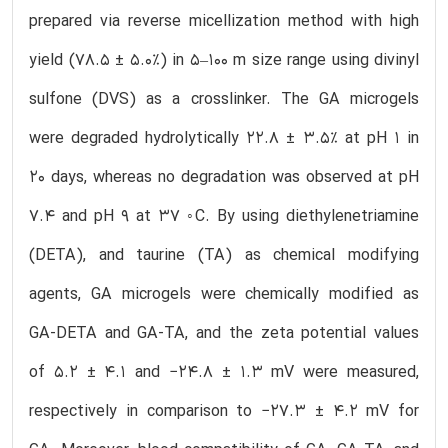
prepared via reverse micellization method with high
yield (78.5 ± 5.0%) in 5–100 m size range using divinyl
sulfone (DVS) as a crosslinker. The GA microgels
were degraded hydrolytically 22.8 ± 3.5% at pH 1 in
20 days, whereas no degradation was observed at pH
7.4 and pH 9 at 37 ◦C. By using diethylenetriamine
(DETA), and taurine (TA) as chemical modifying
agents, GA microgels were chemically modified as
GA-DETA and GA-TA, and the zeta potential values
of 5.2 ± 4.1 and −24.8 ± 1.3 mV were measured,
respectively in comparison to −27.3 ± 4.2 mV for