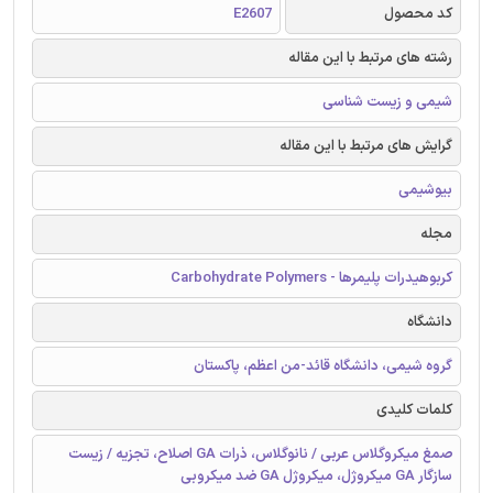
کد محصول
E2607
رشته های مرتبط با این مقاله
شیمی و زیست شناسی
گرایش های مرتبط با این مقاله
بیوشیمی
مجله
کربوهیدرات پلیمرها - Carbohydrate Polymers
دانشگاه
گروه شیمی، دانشگاه قائد-من اعظم، پاکستان
کلمات کلیدی
صمغ میکروگلاس عربی / نانوگلاس، ذرات GA اصلاح، تجزیه / زیست
سازگار GA میکروژل، میکروژل GA ضد میکروبی