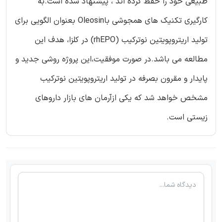
طبیعی خود را حفظ کرده اند ، پیشنهاد شده است.به
کارگیری تکنیک های همجوشی باOleosin بعنوان الگویی برای
تولید اریتروپویتین نوترکیب (rhEPO) در کلزا، هدف این
مطالعه می باشد.در صورت موفقیت،این پروژه روشی جدید و
پایدار و مقرون بصرفه در تولید اریتروپویتین نوترکیب
مشخص خواهد شد که یکی ازآرمان های بازار داروهای
زیستی است.