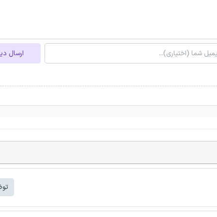
ارسال دی
توض