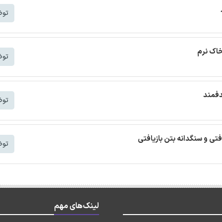
توض
خاک نرم
توض
دفمند
توض
افتی و سنگدانه بتن بازیافتی
توض
لینک‌های مهم