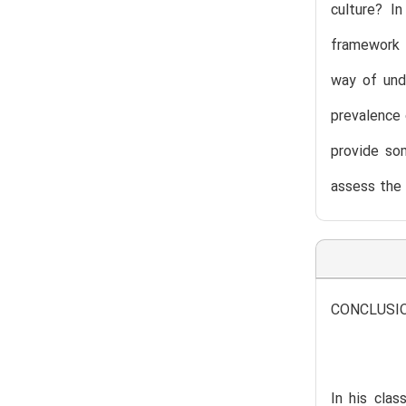
culture? In
framework f
way of unde
prevalence 
provide so
assess the 
CONCLUSI
In his clas