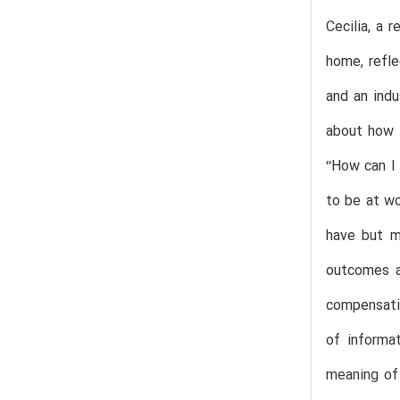
Cecilia, a 
home, refle
and an indu
about how g
‘‘How can I
to be at wo
have but m
outcomes an
compensatio
of informa
meaning of 