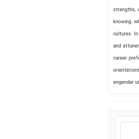
strengths, 
knowing wh
cultures. I
and attunem
career pref
orientation
engender un