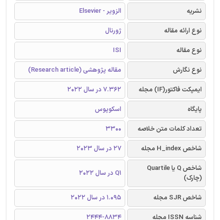
نشریه
الزویر - Elsevier
نوع ارائه مقاله
ژورنال
نوع مقاله
ISI
نوع نگارش
مقاله پژوهشی (Research article)
ایمپکت فاکتور(IF) مجله
7.362 در سال 2022
پایگاه
اسکوپوس
تعداد کلمات متن خلاصه
3300
شاخص H_index مجله
27 در سال 2023
شاخص Q یا Quartile
Q1 در سال 2022
(چارک)
شاخص SJR مجله
1.095 در سال 2022
شناسه ISSN مجله
2444-8834