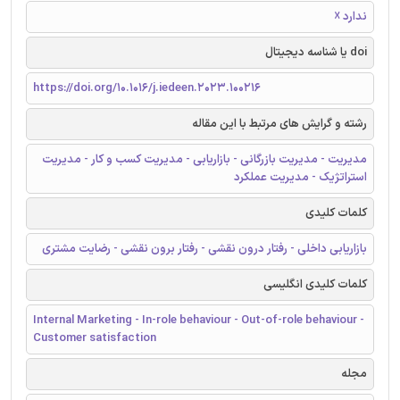
ندارد ☓
doi یا شناسه دیجیتال
https://doi.org/10.1016/j.iedeen.2023.100216
رشته و گرایش های مرتبط با این مقاله
مدیریت - مدیریت بازرگانی - بازاریابی - مدیریت کسب و کار - مدیریت
استراتژیک - مدیریت عملکرد
کلمات کلیدی
بازاریابی داخلی - رفتار درون نقشی - رفتار برون نقشی - رضایت مشتری
کلمات کلیدی انگلیسی
Internal Marketing - In-role behaviour - Out-of-role behaviour -
Customer satisfaction
مجله