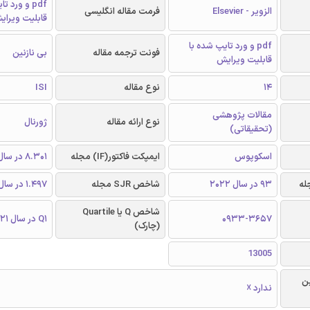
pdf و ورد 
الزویر - Elsevier
فرمت مقاله انگلیسی
قابلیت ویرای
pdf و ورد تایپ شده با
فونت ترجمه مقاله
بی نازنین
قابلیت ویرایش
14
نوع مقاله
ISI
مقالات پژوهشی
نوع ارائه مقاله
ژورنال
(تحقیقاتی)
اسکوپوس
ایمپکت فاکتور(IF) مجله
8.301 در سال 2021
93 در سال 2022
شاخص SJR مجله
1.497 در سال 2021
شاخص Q یا Quartile
0933-3657
Q1 در سال 2021
(چارک)
13005
ن
ندارد ☓