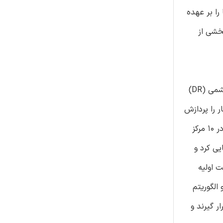
ا بر عهده
خشی از
در آوریل 2018، سازمان غذا و داروی ایالات متحده (FDA)، بازاریابی اولین دستگاه سلامت دیجیتال را که از AI برای تشخیص دیابت چشمی (DR)
لی شبکیه چشم بیمار را پردازش
کند و احتمال DR خفیف یا شدیدتر را مشخص کند. FDA داده های حاصل از مطالعه تصاویر شبکیه را که از 900 بیمار مبتلا به دیابت در 10 مرکز
یف را به درستی شناسایی کرد و
راقبت اولیه
گاه و الگوریتم
 بررسی قرار گیرند و