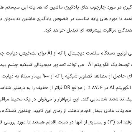
ری در مورد چارچوب های یادگیری ماشین که هدایت این سیستم ها ر
اقمند با دوره های پایه مناسب در خصوص یادگیری ماشین به عنوان ب
 دهندگان مراقبت پیشرفته ای تبدیل خواهد کرد.
در بزرگسالان استفاده می‌کرد، تایید کرد (2). نرم افزار هدایت شده توسط یک الگوریتم AI ، می تواند تصاویر دیجیتا
مراقبت های اولیه به دست آمده بود، ارزیابی کرد. در این مطالعه، الگوریتم AI در 87.4 % از مواقع DR فراتر از خف
یمارانی را که در 89.5 % مواقع DR فراتر از خفیف نداشتند شناسایی کند. این نرم‌افزار را می‌توان در یک محیط م
 بتوانند غربالگری اپورتونیستی DR را در طول معاینات عادی بیمار انجام دهند. از زمان این تایید، چندین دست
پزشکی مبتنی بر هوش مصنوعی دیگر نیز مورد تایید قانونی قرار گرفته اند (3) و بسیاری از آنها در دست اقدام هستند تا مورد