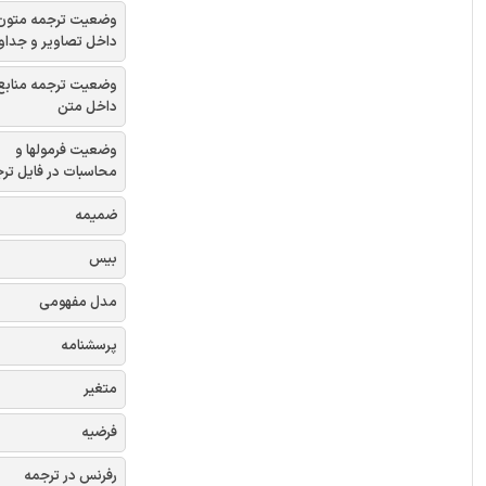
وضعیت ترجمه متون
داخل تصاویر و جداو
وضعیت ترجمه منابع
داخل متن
وضعیت فرمولها و
محاسبات در فایل تر
ضمیمه
بیس
مدل مفهومی
پرسشنامه
متغیر
فرضیه
رفرنس در ترجمه