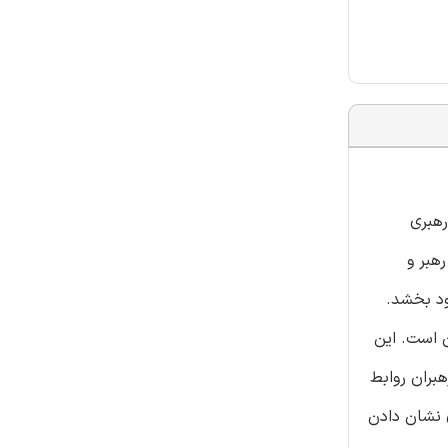
رهای رهبری
هبر و
ود بخشد.
ن است. این
بران روابط
 نشان دادن