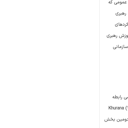
 عمومی که
رهبری
کردهای
 و آموزش رهبری
سازمانی
ی رابطه
 آن ها برای مقابله با محدودیت هایی است که آن ها را احاطه کرده اند. Nohria و Khurana (2010)
 دومین بخش