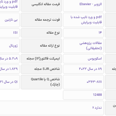
pdf و ورد 
الزویر - Elsevier
فرمت مقاله انگلیسی
قابلیت ویرای
pdf و ورد تایپ شده با
فونت ترجمه مقاله
بی نازنین
قابلیت ویرایش
14
نوع مقاله
ISI
مقالات پژوهشی
نوع ارائه مقاله
ژورنال
(تحقیقاتی)
اسکوپوس
ایمپکت فاکتور(IF) مجله
5.209 در سال 2021
89 در سال 2022
شاخص SJR مجله
1.829 در سال 2021
شاخص Q یا Quartile
0363-8111
Q1 در سال 2021
(چارک)
12488
ن
ندارد ☓