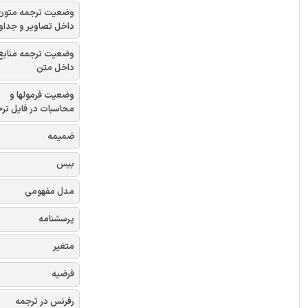
وضعیت ترجمه متون
داخل تصاویر و جداو
وضعیت ترجمه منابع
داخل متن
وضعیت فرمولها و
محاسبات در فایل تر
ضمیمه
بیس
مدل مفهومی
پرسشنامه
متغیر
فرضیه
رفرنس در ترجمه