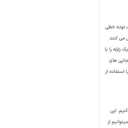
نوان یک توده خطی
 می کنند.
زلزله را با
بجایی های
 استفاده از
نیم. این
ضی صفحه نسبت به محور خنثی بعد از تغییر شکل، همواره مسطح و نرمال باقی می مانند [24] و میتوانیم از