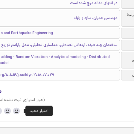
در انتهای مقاله درج شده است
رتبط
مهندسی عمران، سازه و زلزله
cs and Earthquake Engineering
ساختمان چند طبقه، ارتعاش تصادفی، مدلسازی تحلیلی، مدل پارامتر توزیع 
building - Random Vibration - Analytical modeling - Distributed
ی
model
rg/10.1016/j.soildyn.2018.07.029
۰
(هنوز امتیازی ثبت نشده ا