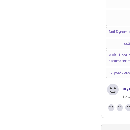
Soil Dynami
شده
Multi-floor 
parameter 
https://doi.o
۰.
ست)