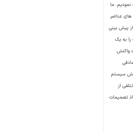
نمودیم. ما
 های عناصر
ز پیش بینی
را به یک
ت واکنش
ادفی
کنش سیستم
تلفی از
اذ تصمیمات