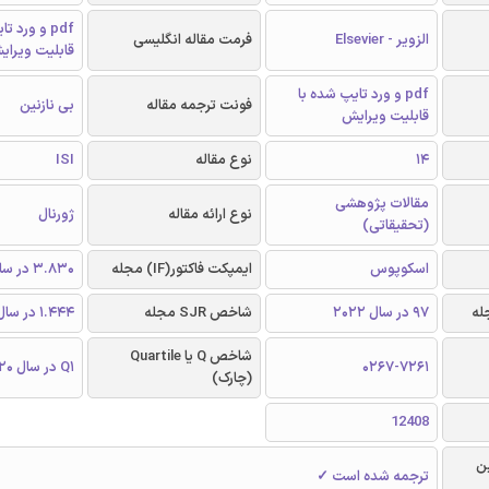
pdf و ورد 
الزویر - Elsevier
فرمت مقاله انگلیسی
قابلیت ویرای
pdf و ورد تایپ شده با
فونت ترجمه مقاله
بی نازنین
قابلیت ویرایش
14
نوع مقاله
ISI
مقالات پژوهشی
نوع ارائه مقاله
ژورنال
(تحقیقاتی)
اسکوپوس
ایمپکت فاکتور(IF) مجله
3.830 در سالل 2020
97 در سال 2022
شاخص SJR مجله
1.444 در سال 2020
شاخص Q یا Quartile
0267-7261
Q1 در سال 2020
(چارک)
12408
ن
ترجمه شده است ✓