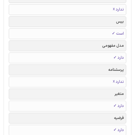
ندارد ☓
بیس
است ✓
مدل مفهومی
دارد ✓
پرسشنامه
ندارد ☓
متغیر
دارد ✓
فرضیه
دارد ✓