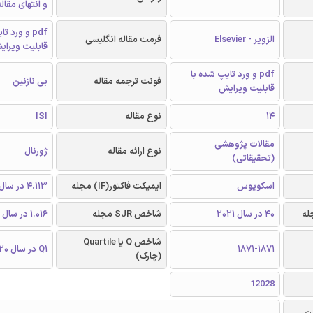
و انتهای مقال
pdf و ورد 
الزویر - Elsevier
فرمت مقاله انگلیسی
قابلیت ویرای
pdf و ورد تایپ شده با
فونت ترجمه مقاله
بی نازنین
قابلیت ویرایش
14
نوع مقاله
ISI
مقالات پژوهشی
نوع ارائه مقاله
ژورنال
(تحقیقاتی)
اسکوپوس
ایمپکت فاکتور(IF) مجله
4.113 در سال 2020
40 در سال 2021
شاخص SJR مجله
1.016 در سال 2020
شاخص Q یا Quartile
1871-1871
Q1 در سال 2020
(چارک)
12028
ن