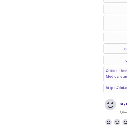
ن
Critical thi
Medical stu
https://doi.o
۰.
ست)