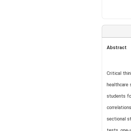
Abstract
Critical th
healthcare 
students fo
correlation
sectional s
tests, one-