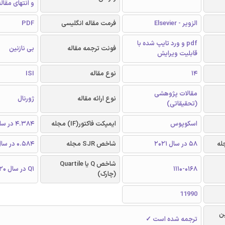
و انتهای مقال
الزویر - Elsevier
فرمت مقاله انگلیسی
PDF
pdf و ورد تایپ شده با
فونت ترجمه مقاله
بی نازنین
قابلیت ویرایش
14
نوع مقاله
ISI
مقالات پژوهشی
نوع ارائه مقاله
ژورنال
(تحقیقاتی)
اسکوپوس
ایمپکت فاکتور(IF) مجله
4.384 در سال 2020
58 در سال 2021
شاخص SJR مجله
0.584 در سال 2020
شاخص Q یا Quartile
1110-0168
Q1 در سال 2020
(چارک)
11990
ن
ترجمه شده است ✓