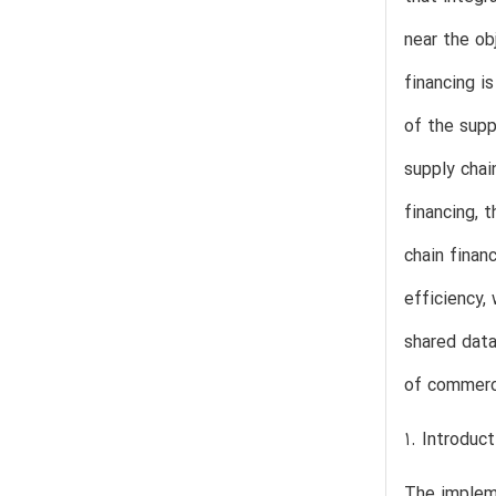
near the ob
financing i
of the supp
supply chai
financing, 
chain finan
efficiency,
shared data
of commerci
1. Introduct
The impleme