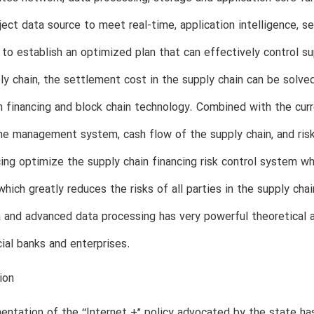
ject data source to meet real-time, application intelligence, s
s to establish an optimized plan that can effectively control sup
ly chain, the settlement cost in the supply chain can be solved
n financing and block chain technology. Combined with the curre
the management system, cash flow of the supply chain, and risk
cing optimize the supply chain financing risk control system w
 which greatly reduces the risks of all parties in the supply ch
 and advanced data processing has very powerful theoretical 
al banks and enterprises.
ion
ntation of the ‘‘Internet +” policy advocated by the state has