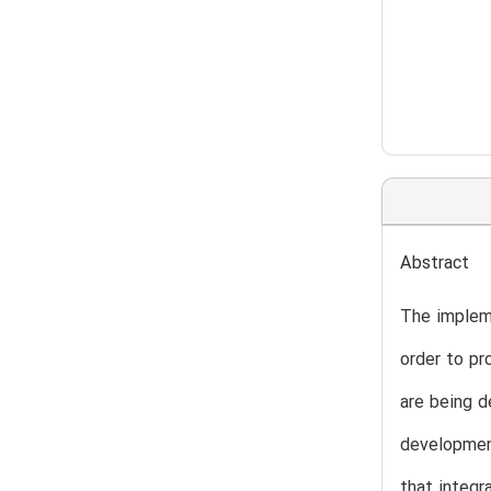
Abstract
The impleme
order to pr
are being d
developmen
that integr