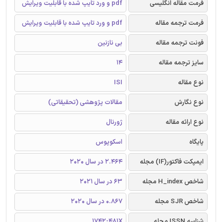
فرمت مقاله انگلیسی
pdf و ورد تایپ شده با قابلیت ویرایش
فرمت ترجمه مقاله
pdf و ورد تایپ شده با قابلیت ویرایش
فونت ترجمه مقاله
بی نازنین
سایز ترجمه مقاله
14
نوع مقاله
ISI
نوع نگارش
مقالات پژوهشی (تحقیقاتی)
نوع ارائه مقاله
ژورنال
پایگاه
اسکوپوس
ایمپکت فاکتور(IF) مجله
2.464 در سال 2020
شاخص H_index مجله
63 در سال 2021
شاخص SJR مجله
0.867 در سال 2020
شناسه ISSN مجله
1742-481X