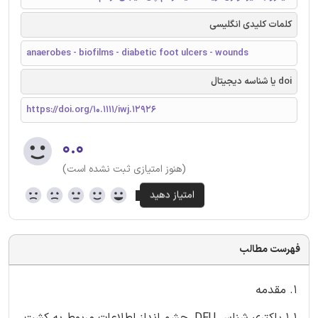
کلمات کلیدی انگلیسی
anaerobes - biofilms - diabetic foot ulcers - wounds
doi یا شناسه دیجیتال
https://doi.org/10.1111/iwj.12926
۰.۰
(هنوز امتیازی ثبت نشده است)
فهرست مطالب
1. مقدمه