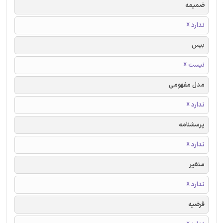
ضمیمه
ندارد ☓
بیس
نیست ☓
مدل مفهومی
ندارد ☓
پرسشنامه
ندارد ☓
متغیر
ندارد ☓
فرضیه