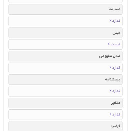
ضمیمه
ندارد ☓
بیس
نیست ☓
مدل مفهومی
ندارد ☓
پرسشنامه
ندارد ☓
متغیر
ندارد ☓
فرضیه