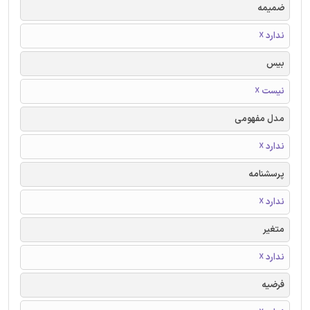
ضمیمه
ندارد ☓
بیس
نیست ☓
مدل مفهومی
ندارد ☓
پرسشنامه
ندارد ☓
متغیر
ندارد ☓
فرضیه