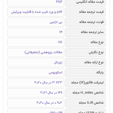
فرمت مقاله انگلیسی
PDF
فرمت ترجمه مقاله
pdf و ورد تایپ شده با قابلیت ویرایش
فونت ترجمه مقاله
بی نازنین
سایز ترجمه مقاله
14
نوع مقاله
ISI
نوع نگارش
مقالات پژوهشی (تحقیقاتی)
نوع ارائه مقاله
ژورنال
پایگاه
اسکوپوس
ایمپکت فاکتور(IF) مجله
3.723 در سال 2020
شاخص H_index مجله
169 در سال 2021
شاخص SJR مجله
0.902 در سال 2020
شناسه ISSN مجله
0165-0114