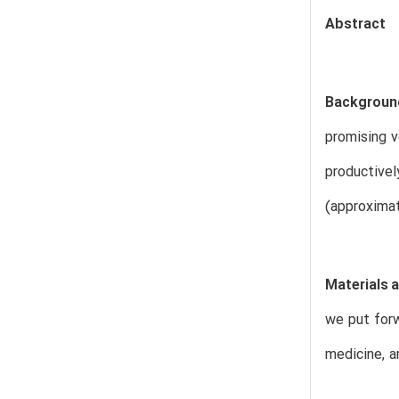
Abstract
Backgroun
promising v
productively
(approximat
Materials 
we put forw
medicine, a