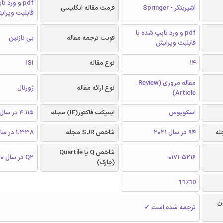
pdf و ورد 
اشپرینگر - Springer
فرمت مقاله انگلیسی
قابلیت ویرای
pdf و ورد تایپ شده با
فونت ترجمه مقاله
بی نازنین
قابلیت ویرایش
14
نوع مقاله
ISI
مقاله مروری (Review
نوع ارائه مقاله
ژورنال
Article)
اسکوپوس
ایمپکت فاکتور(IF) مجله
4.115 در سال 2020
94 در سال 2021
شاخص SJR مجله
1.338 در سال 2020
شاخص Q یا Quartile
0171-5216
Q2 در سال 2020
(چارک)
11710
ن
ترجمه شده است ✓