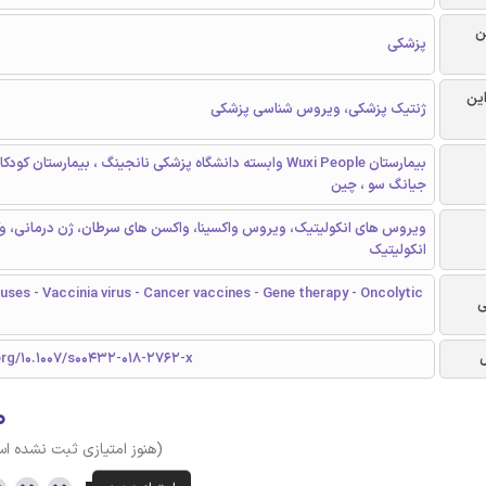
ن
پزشکی
این
ژنتیک پزشکی، ویروس شناسی پزشکی
جیانگ سو ، چین
ویروس های انکولیتیک، ویروس واکسینا، واکسن های سرطان، ژن درمانی، وک
انکولیتیک
ruses - Vaccinia virus - Cancer vaccines - Gene therapy - Oncolytic
ی
org/10.1007/s00432-018-2762-x
۰
(هنوز امتیازی ثبت نشده ا