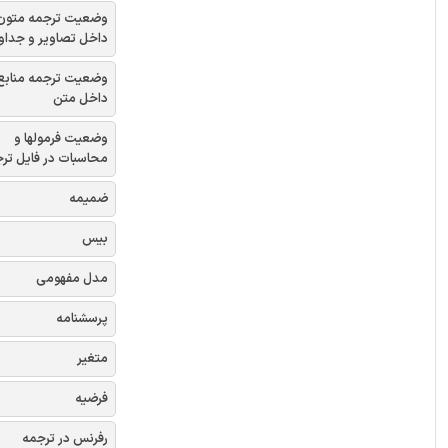
وضعیت ترجمه متون
داخل تصاویر و جداو
وضعیت ترجمه منابع
داخل متن
وضعیت فرمولها و
محاسبات در فایل تر
ضمیمه
بیس
مدل مفهومی
پرسشنامه
متغیر
فرضیه
رفرنس در ترجمه