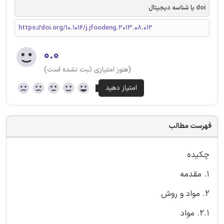
doi یا شناسه دیجیتال
https://doi.org/10.1016/j.jfoodeng.2013.08.012
۰.۰
(هنوز امتیازی ثبت نشده است)
فهرست مطالب
چکیده
1. مقدمه
2. مواد و روش
2.1. مواد