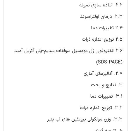
2.2. آماده سازی نمونه
2.3. درمان اولتراسوند
2.4 تغییرات دما
2.5 توزیع اندازه ذرات
2.6 الکتروفورز ژل دودسیل سولفات سدیم-پلی آکریل آمید
(SDS-PAGE)
2.7. آنالیزهای آماری
3. نتایج و بحث
3.1. تغییرات دما
3.2. توزیع اندازه ذرات
3.3. وزن مولکولی پروتئین های آب پنیر
4. نتیجه گیری