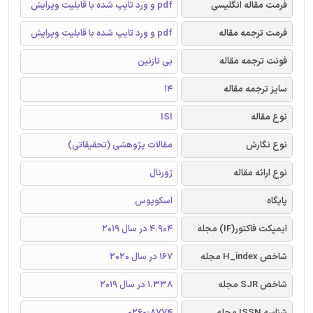
فرمت مقاله انگلیسی
pdf و ورد تایپ شده با قابلیت ویرایش
فرمت ترجمه مقاله
pdf و ورد تایپ شده با قابلیت ویرایش
فونت ترجمه مقاله
بی نازنین
سایز ترجمه مقاله
14
نوع مقاله
ISI
نوع نگارش
مقالات پژوهشی (تحقیقاتی)
نوع ارائه مقاله
ژورنال
پایگاه
اسکوپوس
ایمپکت فاکتور(IF) مجله
4.904 در سال 2019
شاخص H_index مجله
167 در سال 2020
شاخص SJR مجله
1.338 در سال 2019
شناسه ISSN مجله
0260-8774