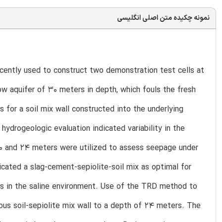
نمونه چکیده متن اصلی انگلیسی
ently used to construct two demonstration test cells at
low aquifer of 30 meters in depth, which fouls the fresh
s for a soil mix wall constructed into the underlying
hydrogeologic evaluation indicated variability in the
 20 and 24 meters were utilized to assess seepage under
icated a slag-cement-sepiolite-soil mix as optimal for
ess in the saline environment. Use of the TRD method to
us soil-sepiolite mix wall to a depth of 24 meters. The