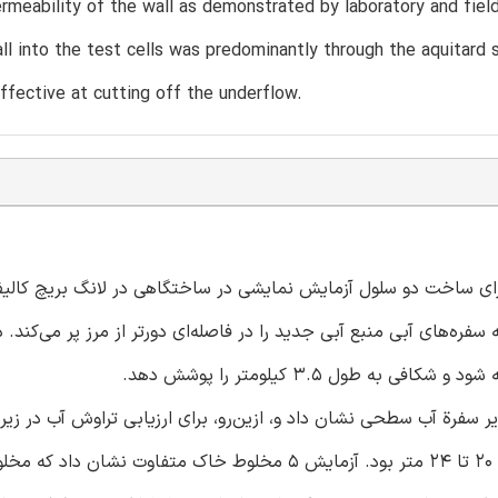
ermeability of the wall as demonstrated by laboratory and fiel
ll into the test cells was predominantly through the aquitard
ffective at cutting off the underflow.
رة عمیق (TRD) به تازگی در ژاپن برای ساخت دو سلول آزمایش نمایشی در ساختگاهی در لانگ بریچ کا
عمق و به عمق ۳۰ متر وارد می‌شود که سفره‌های آبی منبع آبی جدید را در فاصله‌ای دورتر از مرز پر می‌ک
طول ۳.۵ کیلومتر را پوشش دهد.
ر سفرة آب سطحی نشان داد و، ازین‌رو، برای ارزیابی تراوش آب در زیر
به عمق دیوار از سلول‌های آزمایشی استفاده شد که عمق‌شان بین ۲۰ تا ۲۴ متر بود. آزمایش ۵ مخلوط خاک متفاوت