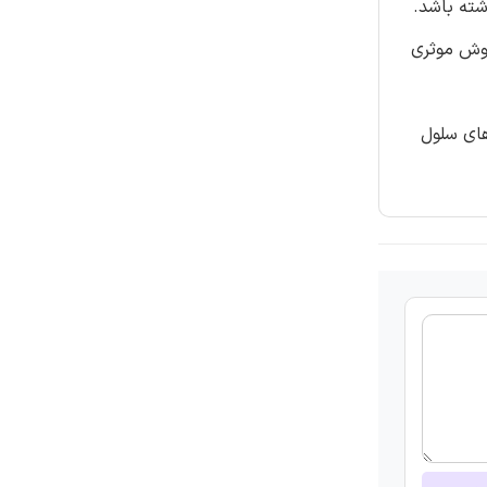
اندازة ۶-۱۰×۱یا کمتر نفوذپذیری داشته باشد.
سلول‌ها جهت ساخت دیواری همگن از مخلوط خاک و سپیولیت تا عمق ۲۴ متر روش موثری
های سلول