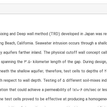
ixing and Deep wall method (TRD) developed in Japan was rec
ong Beach, California. Seawater intrusion occurs through a shal
y aquifers farther inland. The physical cutoff wall concept call
d spanning the 3.5- kilometer length of the gap. During design, 
neath the shallow aquifer; therefore, test cells to depths of
th respect to wall depth. Testing of 5 different soil-mixes ind
cation that could achieve a permeability of 1x10-6 cm/sec or l
he test cells proved to be effective at producing a homogeneo