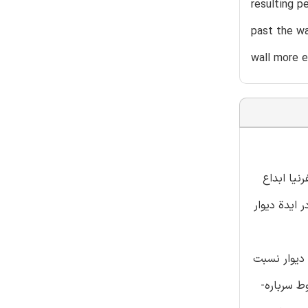
resulting p
past the wa
wall more e
لیفرنیا ابداع
ند. در ایدة دیوار
 دیوار نسبت
 نشان داد که مخلوط سرباره-