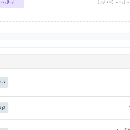
ارسال دی
توض
توض