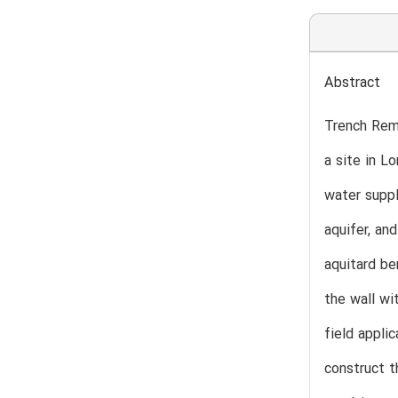
Abstract
Trench Rem
a site in L
water suppl
aquifer, an
aquitard be
the wall wi
field appli
construct t