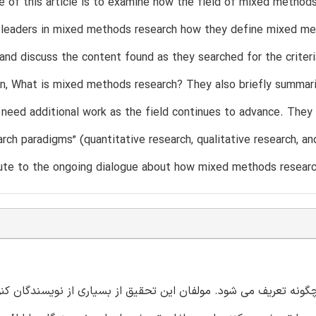
 of this article is to examine how the field of mixed methods
 leaders in mixed methods research how they define mixed met
 and discuss the content found as they searched for the criter
n, What is mixed methods research? They also briefly summari
 need additional work as the field continues to advance. They
arch paradigms” (quantitative research, qualitative research, 
bute to the ongoing dialogue about how mixed methods research
ونه تعریف می شود. مولفان این تحقیق از بسیاری از نویسندگان کن