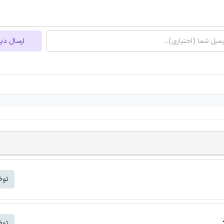
ارسال دی
توض
توض