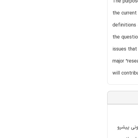
The purpose
the current
definitions
the questio
issues that
major “rese
will contri
ونی پیشرو