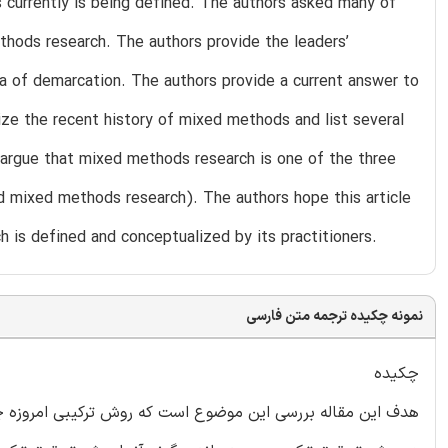
 currently is being defined. The authors asked many of
hods research. The authors provide the leaders’
ia of demarcation. The authors provide a current answer to
ze the recent history of mixed methods and list several
 argue that mixed methods research is one of the three
and mixed methods research). The authors hope this article
 is defined and conceptualized by its practitioners.
نمونه چکیده ترجمه متن فارسی
چکیده
هدف این مقاله بررسی این موضوع است که روش ترکیبی امروزه چگ