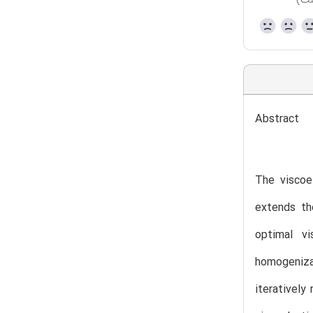
ست)
Abstract
The viscoel
extends th
optimal vi
homogenizat
iteratively