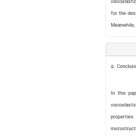
viscoelasti
for the des
Meanwhile, 
5. Conclusi
In this pa
viscoelast
properties
microstruc