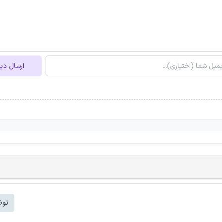
ارسال دی
توض