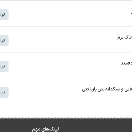
توض
خاک نرم
توض
دفمند
توض
افتی و سنگدانه بتن بازیافتی
توض
لینک‌های مهم