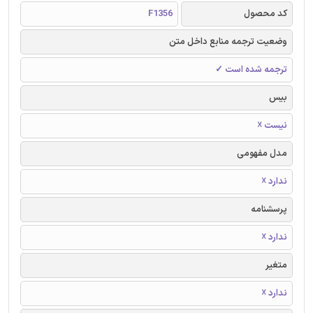
کد محصول
F1356
وضعیت ترجمه منابع داخل متن
ترجمه شده است ✓
بیس
نیست ☓
مدل مفهومی
ندارد ☓
پرسشنامه
ندارد ☓
متغیر
ندارد ☓