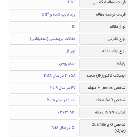
فرمت مقاله انگلیسی
PDF
فرمت ترجمه مقاله
ورد تایپ شده و pdf
نوع مقاله
ISI
نوع نگارش
مقالات پژوهشی (تحقیقاتی)
نوع ارائه مقاله
ژورنال
پایگاه
اسکوپوس
ایمپکت فاکتور(IF) مجله
2.058 در سال 2018
شاخص H_index مجله
67 در سال 2019
شاخص SJR مجله
1.001 در سال 2018
شناسه ISSN مجله
0363-8111
شاخص Q یا Quartile
Q1 در سال 2018
(چارک)