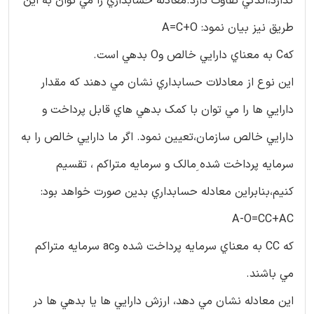
گذارد،اندكي تفاوت دارد.معادله حسابداري را مي توان به اين
طريق نيز بيان نمود: A=C+O
كهC به معناي دارايي خالص وO بدهي است.
اين نوع از معادلات حسابداري نشان مي دهند كه مقدار
دارايي ها را مي توان با كمك بدهي هاي قابل پرداخت و
دارايي خالص سازمان،تعيين نمود. اگر ما دارايي خالص را به
سرمايه پرداخت شده ِمالك و سرمایه متراکم ، تقسيم
كنيم،بنابراين معادله حسابداري بدين صورت خواهد بود:
A-O=CC+AC
كه CC به معناي سرمايه پرداخت شده وac سرمايه متراكم
مي باشند.
اين معادله نشان مي دهد، ارزش دارايي ها يا بدهي ها در