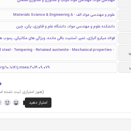
مهندسی مواد، مهندسی مواد مرکب و متالوژی و متالوزی صنعتی
علوم و مهندسی مواد الف - Materials Science & Engineering A
دانشکده علوم و مهندسی مواد، دانشگاه علم و فناوری، پکن، چین
فولاد میکرو آلیاژی، تمپر، آستنیت باقی مانده، ویژگی های مکانیکی، رسوب ها
 steel - Tempering - Retained austenite - Mechanical properties -
ی
s
org/10.1016/j.msea.2014.09.079
۰
(هنوز امتیازی ثبت نشده ا