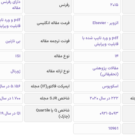
دارای رفرنس د
2015
رفرنس
مقاله
pdf و ورد 
الزویر - Elsevier
فرمت مقاله انگلیسی
قابلیت ویرای
pdf و ورد تایپ شده با
فونت ترجمه مقاله
بی نازنین
قابلیت ویرایش
14
نوع مقاله
ISI
مقالات پژوهشی
نوع ارائه مقاله
ژورنال
(تحقیقاتی)
اسکوپوس
ایمپکت فاکتور(IF) مجله
5.156 در سال 2019
222 در سال 2020
شاخص SJR مجله
1.700 در سال 2019
شاخص Q یا Quartile
0921-5093
Q1 در سال 2019
(چارک)
10961