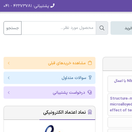
پشتیبانی:
۴۲۲۷۳۷۸۱ - ۰۴۱
جستجو
رید
مشاهده خریدهای قبلی
سوالات متداول
رابطه ریزساختار با خواص مکانیکی در فولاد کم کربن میکرو آلیاژی توسط Nb-Cu با اعمال
درخواست پشتیبانی
Structure–m
microalloyed
effect of t
نماد اعتماد الکترونیکی