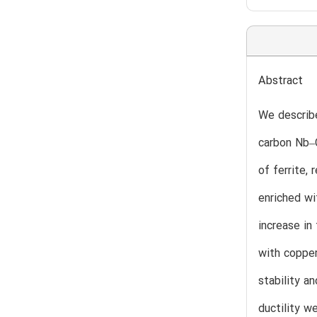
Abstract
We describe
carbon Nb–C
of ferrite,
enriched wi
increase in
with copper
stability a
ductility w