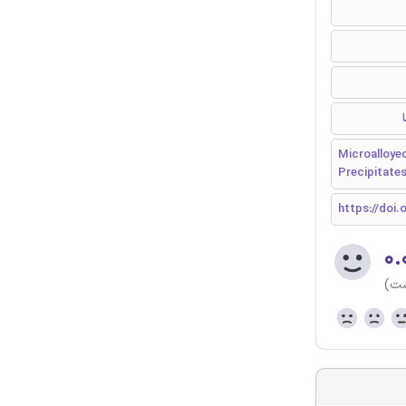
Microalloyed
Precipitate
https://doi.
۰.
ست)