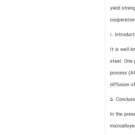
yield stren
cooperation
1. Introduct
It is well 
steel. One 
process (AR
diffusion o
5. Conclusi
In the pres
microalloye