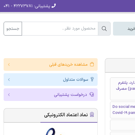
پشتیبانی:
۴۲۲۷۳۷۸۱ - ۰۴۱
جستجو
رید
مشاهده خریدهای قبلی
سوالات متداول
دی در رابطه با بیماری کووید-19وجود دارد، پلتفرم
های مربوط به رسانه های اجتماعی منجر به افزایش خرید عصبی (panic buying) مصرف
درخواست پشتیبانی
Do social me
Covid-19 pa
نماد اعتماد الکترونیکی