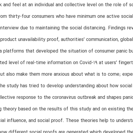
k and feel at an individual and collective level on the role of
rom thirty-four consumers who have minimum one active socia
interview due to maintaining the social distancing. Findings rev
 product unavailability proof, authorities' communication, glob
a platforms that developed the situation of consumer panic bu
ed level of real-time information on Covid-19 at users' finge
but also make them more anxious about what is to come; expert
he study has tried to develop understanding about how social
llective response to the coronavirus outbreak and shapes pani
g theory based on the results of this study and on existing the
cial influence, and social proof. These theories help to underst
ow different social proofs are generated which developed the