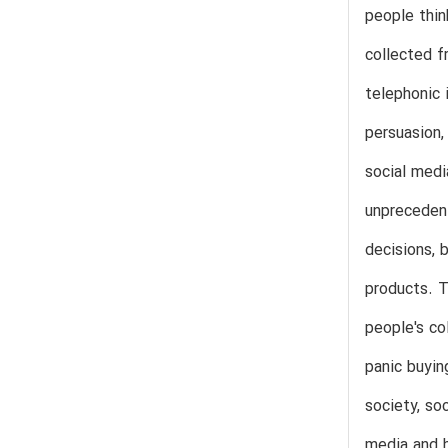
people thin
collected f
telephonic 
persuasion,
social medi
unprecedent
decisions, 
products. T
people's co
panic buyin
society, so
media and h