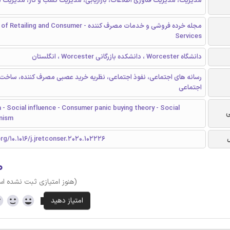
مدیریت، مدیریت فناوری اطلاعات، بازاریابی، مدیریت کسب و کار، مدیریت م
مجله خرده فروشی و خدمات مصرف کننده - iling and Consumer
Services
دانشگاه Worcester ، دانشکده بازرگانی Worcester ، انگلستان
رسانه های اجتماعی، نفوذ اجتماعی، نظریه خرید عصبی مصرف کننده، ساخت 
اجتماعی
 - Social influence - Consumer panic buying theory - Social
ی
nism
org/10.1016/j.jretconser.2020.102226
۰
(هنوز امتیازی ثبت نشده ا