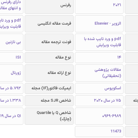
دارای رفرنس 
2021
رفرنس
و انتهای مقال
pdf و ورد 
الزویر - Elsevier
فرمت مقاله انگلیسی
قابلیت ویرای
pdf و ورد تایپ شده با
فونت ترجمه مقاله
بی نازنین
قابلیت ویرایش
14
نوع مقاله
ISI
مقالات پژوهشی
نوع ارائه مقاله
ژورنال
(تحقیقاتی)
اسکوپوس
ایمپکت فاکتور(IF) مجله
5.792 در سال 2019
75 در سال 2020
شاخص SJR مجله
1.338 در سال 2019
شاخص Q یا Quartile
0969-6989
Q1 در سال 2019
(چارک)
11473