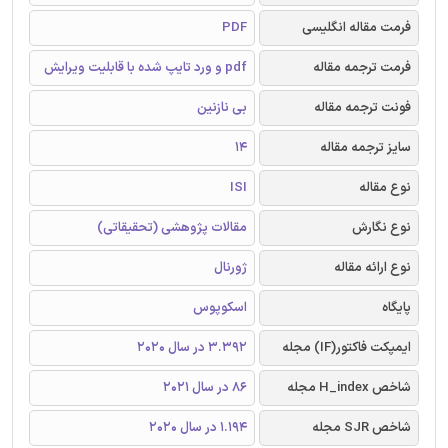
فرمت مقاله انگلیسی
PDF
فرمت ترجمه مقاله
pdf و ورد تایپ شده با قابلیت ویرایش
فونت ترجمه مقاله
بی نازنین
سایز ترجمه مقاله
14
نوع مقاله
ISI
نوع نگارش
مقالات پژوهشی (تحقیقاتی)
نوع ارائه مقاله
ژورنال
پایگاه
اسکوپوس
ایمپکت فاکتور(IF) مجله
3.392 در سال 2020
شاخص H_index مجله
86 در سال 2021
شاخص SJR مجله
1.194 در سال 2020