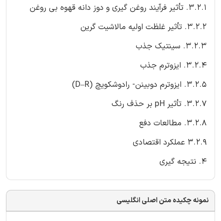
3.2.1. تأثیر فرآیند روغن گیری و دوز دانه قهوه بی روغن
3.2.2. تأثیر غلظت اولیه مالاشیت گرین
3.2.3. سینتیک جذب
3.2.4. ایزوترم جذب
3.2.5. ایزوترم دوبینن- رادوشکویچ (D–R)
3.2.7. تأثیر pH بر حذف رنگ
3.2.8. مطالعات دفع
3.2.9 عملکرد اقتصادی
4. نتیجه گیری
نمونه چکیده متن اصلی انگلیسی