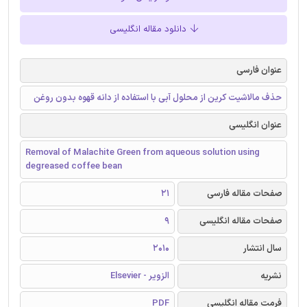
دانلود مقاله انگلیسی
عنوان فارسی
حذف مالاشیت کرین از محلول آبی با استفاده از دانه قهوه بدون روغن
عنوان انگلیسی
Removal of Malachite Green from aqueous solution using
degreased coffee bean
صفحات مقاله فارسی
21
صفحات مقاله انگلیسی
9
سال انتشار
2010
نشریه
الزویر - Elsevier
فرمت مقاله انگلیسی
PDF