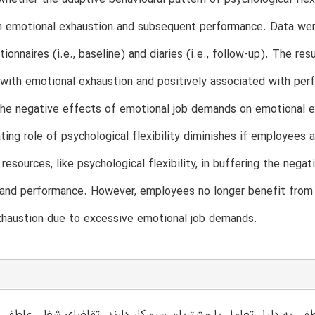
emotional exhaustion and subsequent performance. Data were 
ionnaires (i.e., baseline) and diaries (i.e., follow-up). The res
with emotional exhaustion and positively associated with perfor
he negative effects of emotional job demands on emotional exh
ting role of psychological flexibility diminishes if employees
 resources, like psychological flexibility, in buffering the ne
and performance. However, employees no longer benefit from hi
xhaustion due to excessive emotional job demands.
ی به دلیل تعامل با مشتریان سرو کار دارند. تقاضای شغلی عاطفی 