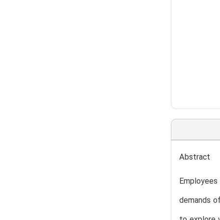
Abstract
Employees i
demands oft
to explore 