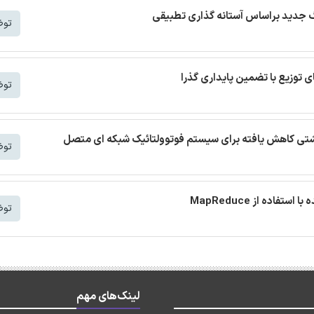
توض
توض
 نشتی کاهش یافته برای سیستم فوتوولتائیک شبکه ای متصل
توض
توض
لینک‌های مهم