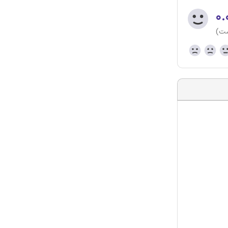
۰.
ست)