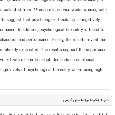
collected from 116 nonprofit service workers, using self-
ults suggest that psychological flexibility is negatively
mance. In addition, psychological flexibility is found to
austion and performance. Finally, the results reveal that
 are already exhausted. The results support the importance
gative effects of emotional job demands on emotional
gh levels of psychological flexibility when facing high
نمونه چکیده ترجمه متن فارسی
کارکنان در بخش خدمات، با طیف وسیعی از تقاضاهای شغلی عاطف