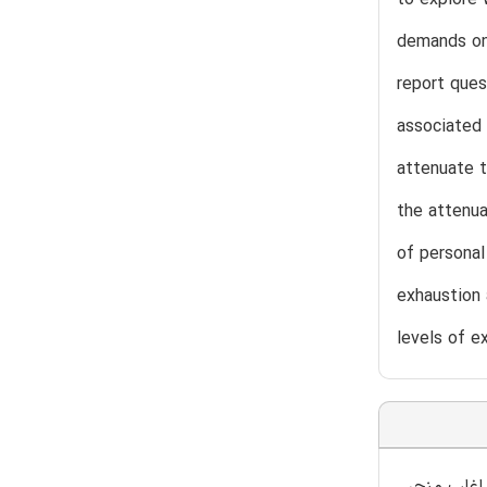
demands on 
report quest
associated 
attenuate t
the attenua
of personal
exhaustion 
levels of e
اغلب منجر