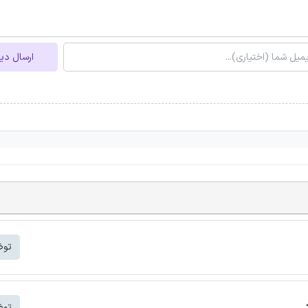
ارسال دی
توض
توض