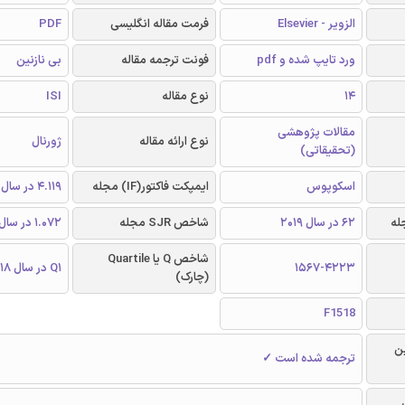
الزویر - Elsevier
فرمت مقاله انگلیسی
PDF
ورد تایپ شده و pdf
فونت ترجمه مقاله
بی نازنین
14
نوع مقاله
ISI
مقالات پژوهشی
نوع ارائه مقاله
ژورنال
(تحقیقاتی)
اسکوپوس
ایمپکت فاکتور(IF) مجله
4.119 در سال 2018
62 در سال 2019
شاخص SJR مجله
1.072 در سال 2018
شاخص Q یا Quartile
1567-4223
Q1 در سال 2018
(چارک)
F1518
ن
ترجمه شده است ✓