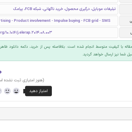
تبلیغات موبایل، درگیری محصول، خرید ناگهانی، شبکه FCB، پیامک
ی
tising - Product involvement - Impulse buying - FCB grid - SMS
rg/10.1016/j.elerap.2014.08.003
قاله با کیفیت متوسط انجام شده است. بلافاصله پس از خرید، دکمه دانلود ظاهر
یل شما نیز ارسال خواهد گردید.
۰
(هنوز امتیازی ثبت نشده ا