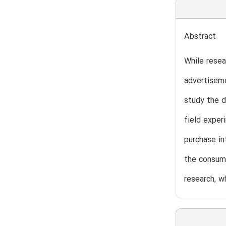
Abstract
While resea
advertiseme
study the d
field exper
purchase in
the consume
research, w