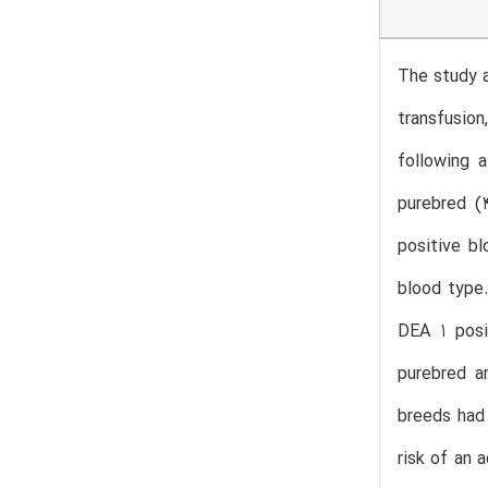
The study a
transfusion
following 
purebred (
positive b
blood type.
DEA 1 posi
purebred a
breeds had 
risk of an 