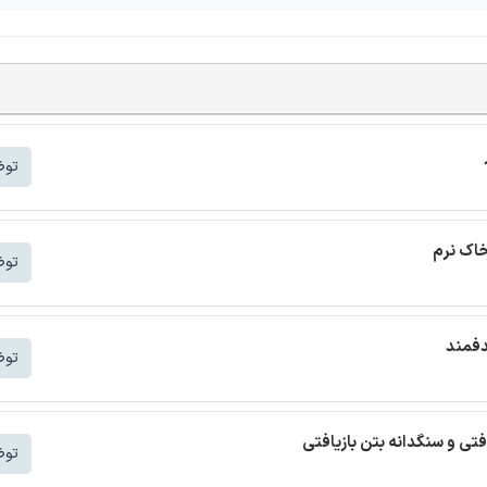
توض
خاک نرم
توض
دفمند
توض
افتی و سنگدانه بتن بازیافتی
توض