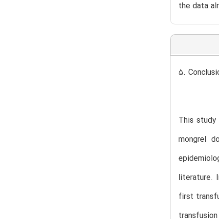
the data al
5. Conclusi
This study 
mongrel do
epidemiolog
literature.
first trans
transfusio