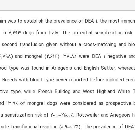
im was to establish the prevalence of DEA 1, the most immunog
, in 7,414 dogs from Italy. The potential sensitization risk 
a second transfusion given without a cross-matching and bl
4,798) and mongrel (2,616); 38.8% were DEA 1 negative and
lood type was found in Ariegeois and English Setter, where
 Breeds with blood type never reported before included Fren
tive type, while French Bulldog and West Highland White 
nd 13.9% of mongrel dogs were considered as prospective 
a sensitization risk of 20.0–25.0%. Rottweiler and Ariegeois h
acute transfusional reaction (0.9–0.2%). The prevalence of DEA