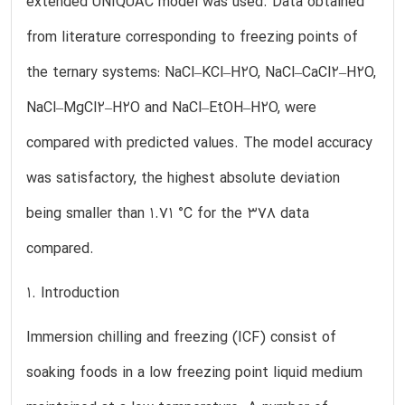
extended UNIQUAC model was used. Data obtained
from literature corresponding to freezing points of
the ternary systems: NaCl–KCl–H2O, NaCl–CaCl2–H2O,
NaCl–MgCl2–H2O and NaCl–EtOH–H2O, were
compared with predicted values. The model accuracy
was satisfactory, the highest absolute deviation
being smaller than 1.71 °C for the 378 data
compared.
1. Introduction
Immersion chilling and freezing (ICF) consist of
soaking foods in a low freezing point liquid medium