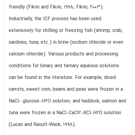
friendly (Fikiin and Fikiin, 1998; Fikiin, 2003).
Industrially, the ICF process has been used
extensively for chilling or freezing fish (shrimp, crab,
sardines, tuna, etc.) in brine (sodium chloride or even
calcium chloride). Various products and processing
conditions for binary and ternary aqueous solutions
can be found in the literature. For example, diced
carrots, sweet corn, beans and peas were frozen in a
NaCl– glucose–H2O solution; and haddock, salmon and
tuna were frozen in a NaCl–CaCl2–KCl–H2O solution
(Lucas and Raoult-Wack, 1998).