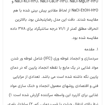
NaCl-KCl-H2O، NaCl-CaCl2-H2O، NaCl-MgCl2-H2O و
NaCl-EtOH-H2O از لحاظ مقادیر پیش بینی شده با هم
مقایسه شدند. دقت این مدل رضایتبخش بود، بالاترین
انحراف مطلق کمتر از 71/1 درجه سانتیگراد برای 378 داده
مقایسه شده بود.
1. مقدمه
سردسازی و انجماد غوطه وری (IFC) شامل غوطه ور شدن
مواد غذایی در یک مایع با نقطه انجماد پایین که در دمای
پایین نگه داشته شده است می باشد. تعدادی از مزایایی
فنی و اقتصادی روشهای معمول انجماد و خنک سازی مواد
غذایی برای کاربرد این واسطه سرکننده گزارش شده است: 1)
نرخ بالای انتقال حرارت با شیب دمایی کم، 2) ساختار بلوری