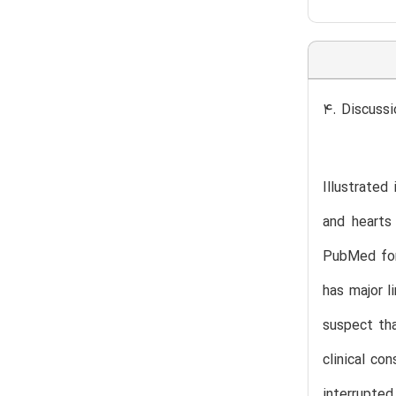
4. Discussi
Illustrated
and hearts
PubMed for
has major 
suspect th
clinical c
interrupte