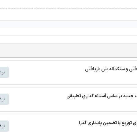
افتی و سنگدانه بتن بازیافتی
توض
توض
توض