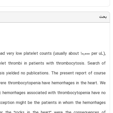
بحث
ad very low platelet counts (usually about 10,000 per uL),
elet thrombi in patients with thrombocytosis. Search of
s yielded no publications. The present report of course
evere thrombocytopenia have hemorrhages in the heart. We
iac hemorrhages associated with thrombocytopenia have no
exception might be the patients in whom the hemorrhages
her the “rocks in the heart” were the consequences of