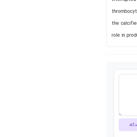
thrombocyto
the calcifi
role in pro
دگاه