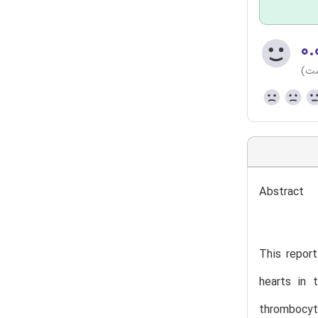
۰.
ست)
Abstract
This report
hearts in 
thrombocyto