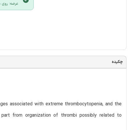
عرضه؛ روی د
چکیده
rhages associated with extreme thrombocytopenia, and the
 part from organization of thrombi possibly related to