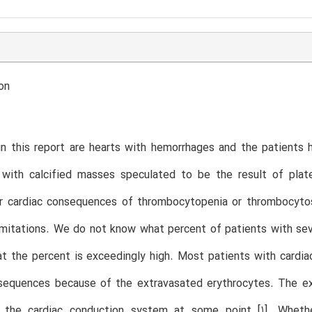
on
 in this report are hearts with hemorrhages and the patients h
 with calcified masses speculated to be the result of plat
 cardiac consequences of thrombocytopenia or thrombocytosi
limitations. We do not know what percent of patients with s
at the percent is exceedingly high. Most patients with card
onsequences because of the extravasated erythrocytes. The 
d the cardiac conduction system at some point [1]. Whet