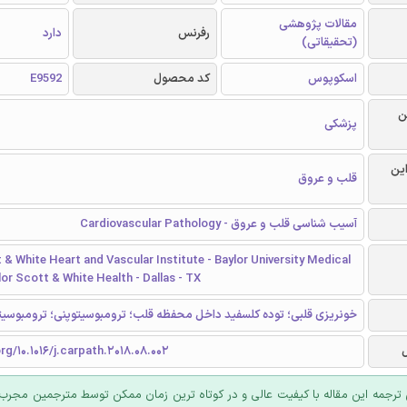
مقالات پژوهشی
رفرنس
دارد
(تحقیقاتی)
اسکوپوس
کد محصول
E9592
ن
پزشکی
این
قلب و عروق
آسیب شناسی قلب و عروق - Cardiovascular Pathology
 & White Heart and Vascular Institute - Baylor University Medical
lor Scott & White Health - Dallas - TX
خونریزی قلبی؛ توده کلسفید داخل محفظه قلب؛ ترومبوسیتوپنی؛ ترومبوسيت
org/10.1016/j.carpath.2018.08.002
ترجمه این مقاله با کیفیت عالی و در کوتاه ترین زمان ممکن توسط مترجمین مجرب 