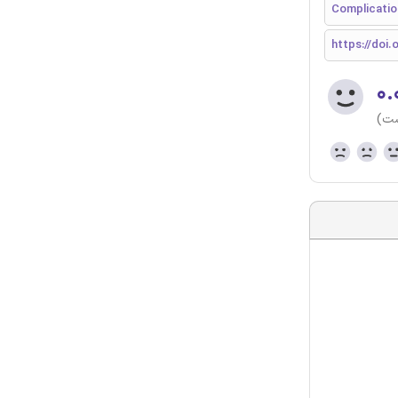
Complicatio
https://doi.
۰.
ست)