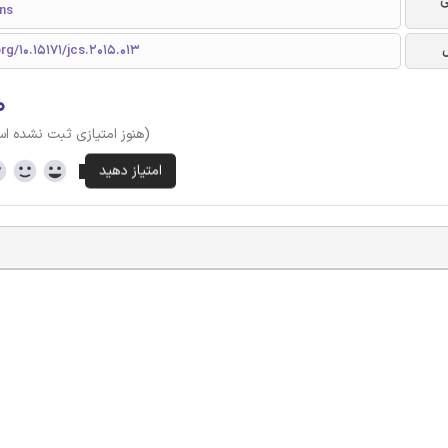
ی
ns
org/10.15171/jcs.2015.013
۰
(هنوز امتیازی ثبت نشده ا