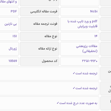
و انتهای مقال
Ncbi
فرمت مقاله انگلیسی
PDF
pdf و ورد تایپ شده با
فونت ترجمه مقاله
بی نازنین
قابلیت ویرایش
14
نوع مقاله
ISI
مقالات پژوهشی
نوع ارائه مقاله
ژورنال
(تحقیقاتی)
2251-9920
کد محصول
10569
ن
ترجمه شده است✓
ترجمه شده است✓
ل
به صورت عدد درج شده است✓