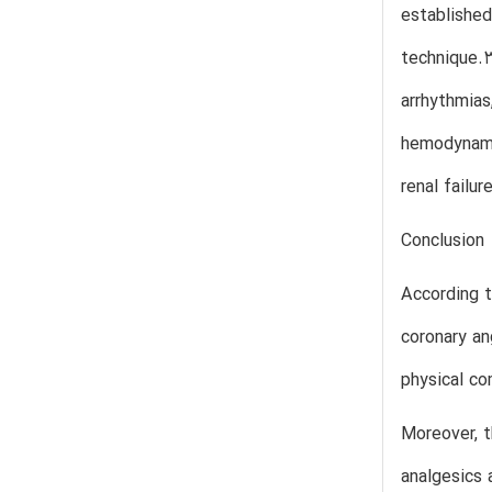
established
technique.3
arrhythmias
hemodynamic
renal failu
Conclusion
According t
coronary an
physical co
Moreover, t
analgesics 