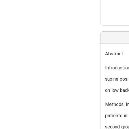
Abstract
Introductio
supine posi
on low back
Methods: In
patients in
second grou