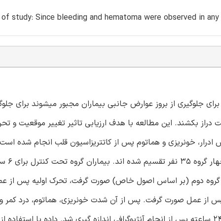
s of study: Since bleeding and hematoma were observed in an
رای جلوگیری از بروز عوارض جانبی بیماران مجبور میشوند برای جلوگ
ابیده بر روی تخت دراز بکشند. این مطالعه با هدف ارزیابی تاثیر تغییر موقعیت و 
س ادرار، خونریزی و هماتوم پس از کاتتریزاسیون قلب انجام شده است.
روش ها: در این آزمایش بال
ن گروه دوم (بر اساس اصول خاص) صورت گرفت، تحرک اولیه پس از عم
پس از عمل صورت گرفت. پس از آن شدت خونریزی، هماتوم، درد کمر 
ادرار در ساعات صفر، اول، دوم، چهارم و ششم در یک بازه زمانی 24 ساعته پس از انجام آنژیوگرافی اندازه گیری شد. داده با ا