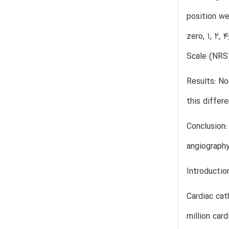
position we
zero, 1, 2,
Scale (NRS)
Results: No
this differ
Conclusion:
angiography
Introductio
Cardiac cat
million car